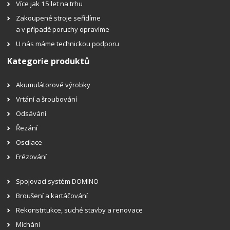
Více jak 15 let na trhu
Zakoupené stroje seřídíme
a v případě poruchy opravíme
U nás máme technickou podporu
Kategorie produktů
Akumulátorové výrobky
Vrtání a šroubování
Odsávání
Řezání
Oscilace
Frézování
Spojovací systém DOMINO
Broušení a kartáčování
Rekonstrtukce, suché stavby a renovace
Míchání