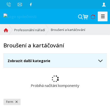
☰
V
y
h
Ú
Broušení a kartáčování
Profesionální nářadí
l
v
o
e
Broušení a kartáčování
d
d
n
a
í
t
Zobrazit další kategorie
s
t
r
a
n
Probíhá načítání komponenty
a
Ferm