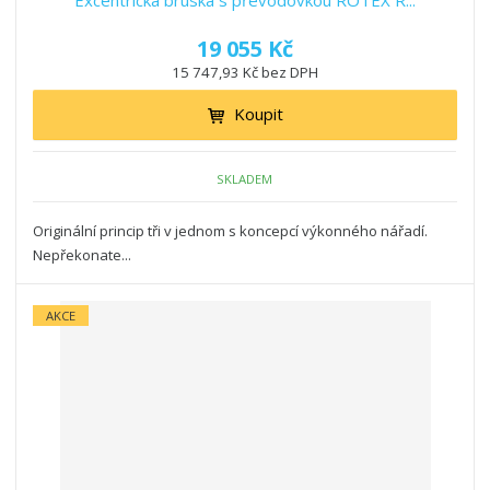
Excentrická bruska s převodovkou ROTEX R...
19 055 Kč
15 747,93 Kč bez DPH
Koupit
SKLADEM
Originální princip tři v jednom s koncepcí výkonného nářadí.
Nepřekonate...
AKCE