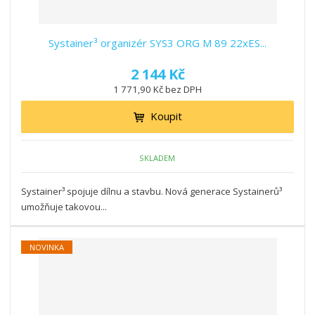
Systainer³ organizér SYS3 ORG M 89 22xES...
2 144 Kč
1 771,90 Kč bez DPH
Koupit
SKLADEM
Systainer³ spojuje dílnu a stavbu. Nová generace Systainerů³
umožňuje takovou...
NOVINKA