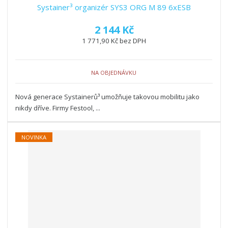
Systainer³ organizér SYS3 ORG M 89 6xESB
2 144 Kč
1 771,90 Kč bez DPH
NA OBJEDNÁVKU
Nová generace Systainerů³ umožňuje takovou mobilitu jako
nikdy dříve. Firmy Festool, ...
NOVINKA