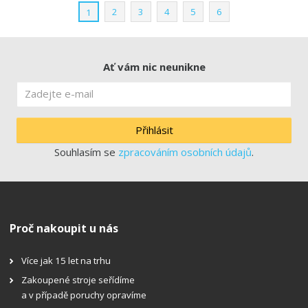
2
3
4
5
6
1
Ať vám nic neunikne
Přihlásit
Souhlasím se
zpracováním osobních údajů
.
Proč nakoupit u nás
Více jak 15 let na trhu
Zakoupené stroje seřídíme
a v případě poruchy opravíme