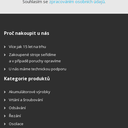
Souhlasím se
zpracováním osobních údajů
.
Proč nakoupit u nás
Více jak 15 let na trhu
Zakoupené stroje seřídíme
a v případě poruchy opravíme
U nás máme technickou podporu
Kategorie produktů
Akumulátorové výrobky
Vrtání a šroubování
Odsávání
Řezání
Oscilace