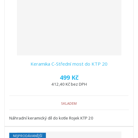
z
l
o
í
k
k
v
p
o
o
ý
r
o
v
v
v
d
ý
ý
ý
u
v
v
p
k
ý
ý
i
t
p
p
s
ů
i
i
Keramika C-Střední most do KTP 20
s
s
499 Kč
412,40 Kč bez DPH
SKLADEM
Náhradní keramický díl do kotle Rojek KTP 20
NEJPRODÁVANĚJŠÍ