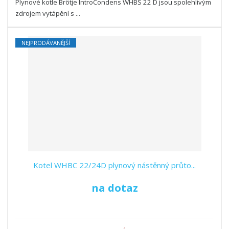
Plynové kotle Brötje IntroCondens WHBS 22 D jsou spolehlivým
zdrojem vytápění s ...
NEJPRODÁVANĚJŠÍ
Kotel WHBC 22/24D plynový nástěnný průto...
na dotaz