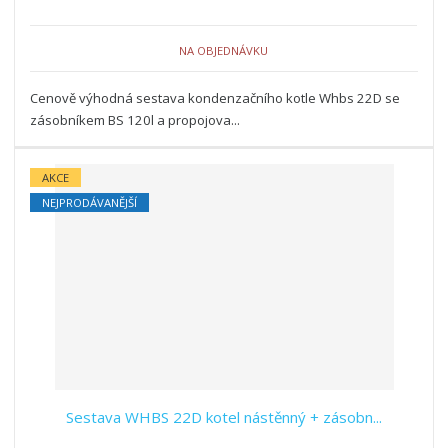
NA OBJEDNÁVKU
Cenově výhodná sestava kondenzačního kotle Whbs 22D se
zásobníkem BS 120l a propojova...
AKCE
NEJPRODÁVANĚJŠÍ
Sestava WHBS 22D kotel nástěnný + zásobn...