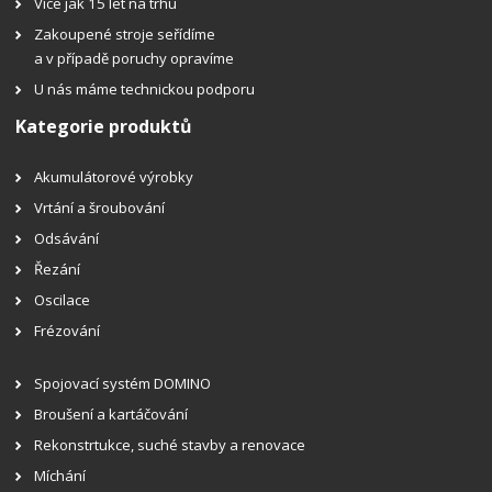
Více jak 15 let na trhu
Zakoupené stroje seřídíme
a v případě poruchy opravíme
U nás máme technickou podporu
Kategorie produktů
Akumulátorové výrobky
Vrtání a šroubování
Odsávání
Řezání
Oscilace
Frézování
Spojovací systém DOMINO
Broušení a kartáčování
Rekonstrtukce, suché stavby a renovace
Míchání