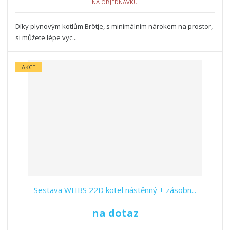
NA OBJEDNÁVKU
Díky plynovým kotlům Brötje, s minimálním nárokem na prostor,
si můžete lépe vyc...
AKCE
Sestava WHBS 22D kotel nástěnný + zásobn...
na dotaz