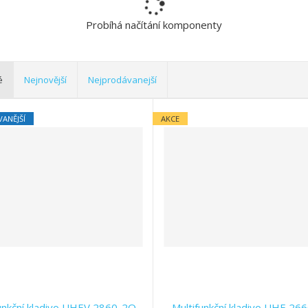
Probíhá načítání komponenty
é
Nejnovější
Nejprodávanejší
ANĚJŠÍ
AKCE
unkční kladivo UHEV 2860-2Q
Multifunkční kladivo UHE 26