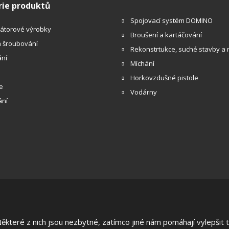
rie produktů
Spojovací systém DOMINO
átorové výrobky
Broušení a kartáčování
a šroubování
Rekonstrtukce, suché stavby a
ní
Míchání
Horkovzdušné pistole
e
Vodárny
ání
 stránek
|
Reklamace/Vrácení
teré z nich jsou nezbytné, zatímco jiné nám pomáhají vylepšit te