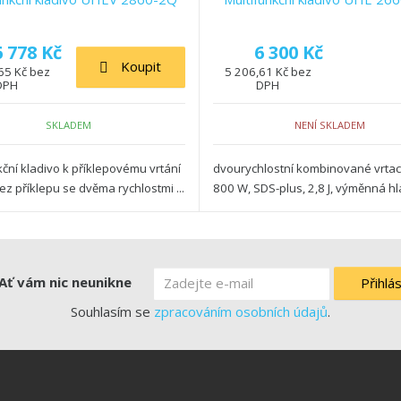
6 778 Kč
6 300 Kč
Koupit
65 Kč bez
5 206,61 Kč bez
DPH
DPH
SKLADEM
NENÍ SKLADEM
kční kladivo k příklepovému vrtání
dvourychlostní kombinované vrtací
bez příklepu se dvěma rychlostmi ...
800 W, SDS-plus, 2,8 J, výměnná h
Ať vám nic neunikne
Přihlás
Souhlasím se
zpracováním osobních údajů
.