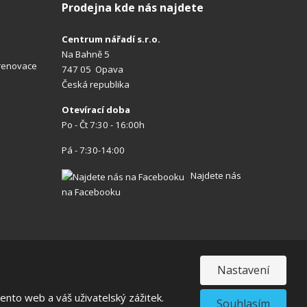
Prodejna kde nás najdete
Centrum nářadí s.r.o.
Na Bahně 5
 renovace
747 05 Opava
Česká republika
Otevírací doba
Po - Čt 7:30 - 16:00h
Pá - 7:30-14:00
Najdete nás
na Facebooku
Nastavení
VISA
MasterCard
Maestro
nto web a váš uživatelský zážitek.
Souhlasím