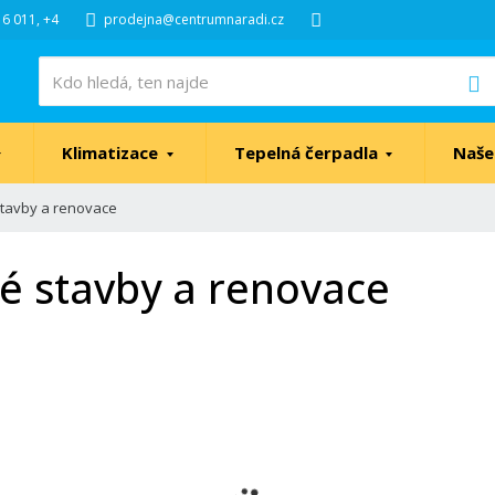
6 011, +4
prodejna@centrumnaradi.cz
V
Klimatizace
Tepelná čerpadla
Naše
stavby a renovace
é stavby a renovace