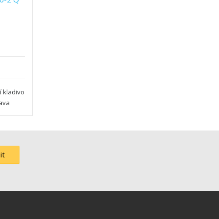
 kladivo
lava
it