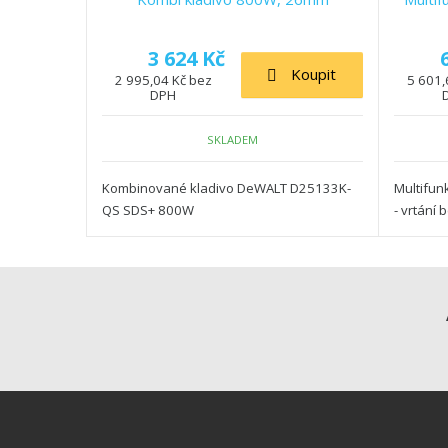
3 624 Kč
Koupit
2 995,04 Kč bez
5 601,
DPH
SKLADEM
Kombinované kladivo DeWALT D25133K-
Multifun
QS SDS+ 800W
- vrtání 