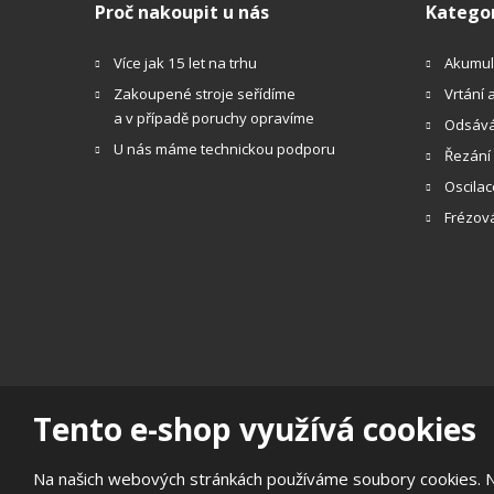
Proč nakoupit u nás
Katego
Více jak 15 let na trhu
Akumul
Zakoupené stroje seřídíme
Vrtání 
a v případě poruchy opravíme
Odsává
U nás máme technickou podporu
Řezání
Oscilac
Frézov
Tento e-shop využívá cookies
© 2026, Centrum nářadí s.r.o.
Prohlášení o přístupnosti
|
Ochrana osobních údajů
|
Mapa
Na našich webových stránkách používáme soubory cookies. Něk
E