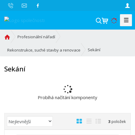
☰
V
y
h
Ú
Profesionální nářadí
l
v
o
e
Sekání
Rekonstrukce, suché stavby a renovace
d
d
n
a
Sekání
í
t
s
t
r
a
Probíhá načítání komponenty
n
a
Ř
O
T
Ř
3
položek
a
b
a
á
z