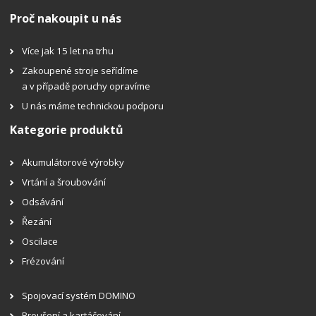
Proč nakoupit u nás
Více jak 15 let na trhu
Zakoupené stroje seřídíme
a v případě poruchy opravíme
U nás máme technickou podporu
Kategorie produktů
Akumulátorové výrobky
Vrtání a šroubování
Odsávání
Řezání
Oscilace
Frézování
Spojovací systém DOMINO
Broušení a kartáčování