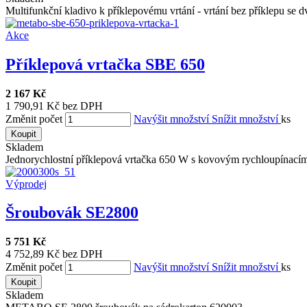
Multifunkční kladivo k příklepovému vrtání - vrtání bez příklepu se d
Akce
Příklepová vrtačka SBE 650
2 167 Kč
1 790,91 Kč bez DPH
Změnit počet
Navýšit množství
Snížit množství
ks
Koupit
Skladem
Jednorychlostní příklepová vrtačka 650 W s kovovým rychloupínacím
Výprodej
Šroubovák SE2800
5 751 Kč
4 752,89 Kč bez DPH
Změnit počet
Navýšit množství
Snížit množství
ks
Koupit
Skladem