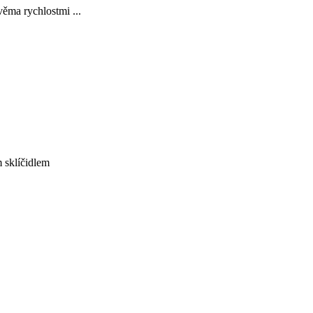
věma rychlostmi ...
 sklíčidlem