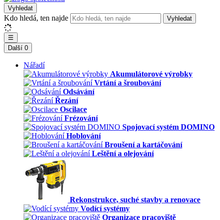
Vyhledat
Kdo hledá, ten najde
Vyhledat
☰
Další
0
Nářadí
Akumulátorové výrobky
Vrtání a šroubování
Odsávání
Řezání
Oscilace
Frézování
Spojovací systém DOMINO
Hoblování
Broušení a kartáčování
Leštění a olejování
Rekonstrukce, suché stavby a renovace
Vodící systémy
Organizace pracoviště