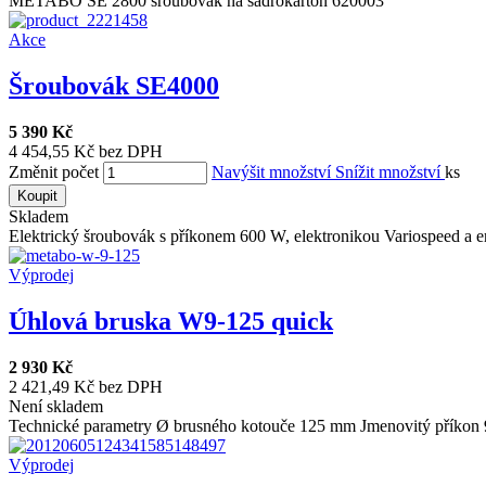
METABO SE 2800 šroubovák na sádrokarton 620003
Akce
Šroubovák SE4000
5 390 Kč
4 454,55 Kč bez DPH
Změnit počet
Navýšit množství
Snížit množství
ks
Koupit
Skladem
Elektrický šroubovák s příkonem 600 W, elektronikou Variospeed a e
Výprodej
Úhlová bruska W9-125 quick
2 930 Kč
2 421,49 Kč bez DPH
Není skladem
Technické parametry Ø brusného kotouče 125 mm Jmenovitý příkon
Výprodej