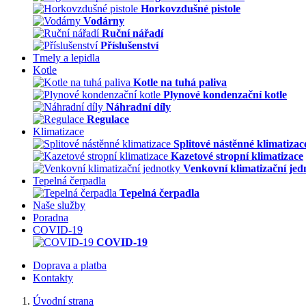
Horkovzdušné pistole
Vodárny
Ruční nářadí
Příslušenství
Tmely a lepidla
Kotle
Kotle na tuhá paliva
Plynové kondenzační kotle
Náhradní díly
Regulace
Klimatizace
Splitové nástěnné klimatizac
Kazetové stropní klimatizace
Venkovní klimatizační jed
Tepelná čerpadla
Tepelná čerpadla
Naše služby
Poradna
COVID-19
COVID-19
Doprava a platba
Kontakty
Úvodní strana