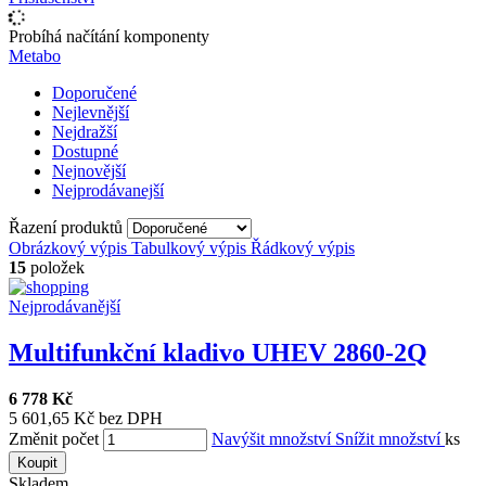
Probíhá načítání komponenty
Metabo
Doporučené
Nejlevnější
Nejdražší
Dostupné
Nejnovější
Nejprodávanejší
Řazení produktů
Obrázkový výpis
Tabulkový výpis
Řádkový výpis
15
položek
Nejprodávanější
Multifunkční kladivo UHEV 2860-2Q
6 778 Kč
5 601,65 Kč bez DPH
Změnit počet
Navýšit množství
Snížit množství
ks
Koupit
Skladem