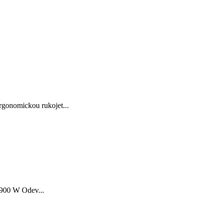
rgonomickou rukojet...
 900 W Odev...