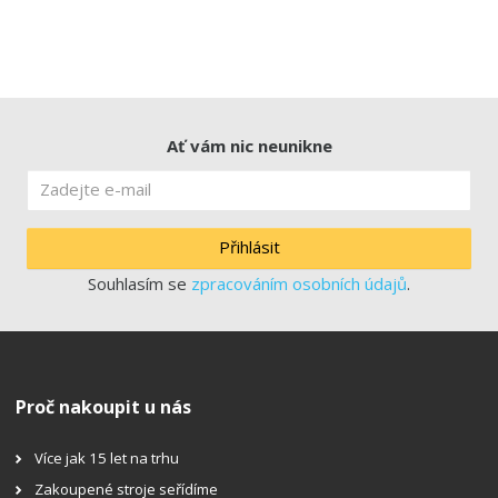
Ať vám nic neunikne
Přihlásit
Souhlasím se
zpracováním osobních údajů
.
Proč nakoupit u nás
Více jak 15 let na trhu
Zakoupené stroje seřídíme