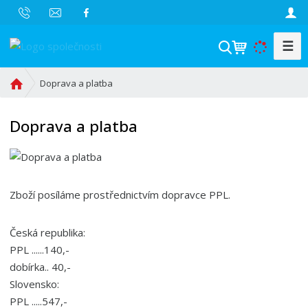
☰
V
y
h
Ú
Doprava a platba
l
v
o
e
Doprava a platba
d
d
n
a
í
t
s
t
Zboží posíláme prostřednictvím dopravce PPL.
r
a
Česká republika:
n
a
PPL ......140,-
dobírka.. 40,-
Slovensko:
PPL .....547,-