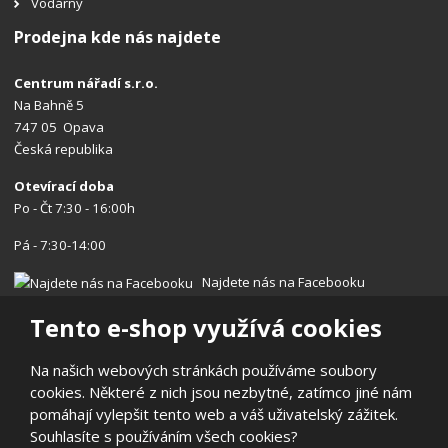
Vodárny
Prodejna kde nás najdete
Centrum nářadí s.r.o.
Na Bahně 5
747 05 Opava
Česká republika
Otevírací doba
Po - Čt 7:30 - 16:00h
Pá - 7:30-14:00
Najdete nás na Facebooku
Tento e-shop využívá cookies
Na našich webových stránkách používáme soubory
cookies. Některé z nich jsou nezbytné, zatímco jiné nám
© 2026, Centrum nářadí s.r.o.
pomáhají vylepšit tento web a váš uživatelský zážitek.
Prohlášení o přístupnosti
|
Ochrana osobních údajů
|
Mapa stránek
Souhlasíte s používáním všech cookies?
|
Reklamace/Vrácení