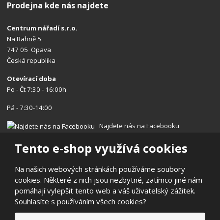
Prodejna kde nás najdete
Centrum nářadí s.r.o.
Na Bahně 5
747 05 Opava
Česká republika
Otevírací doba
Po - Čt 7:30 - 16:00h
Pá - 7:30-14:00
Najdete nás na Facebooku
Tento e-shop využívá cookies
Na našich webových stránkách používáme soubory
cookies. Některé z nich jsou nezbytné, zatímco jiné nám
© 2026, Centrum nářadí s.r.o.
pomáhají vylepšit tento web a váš uživatelský zážitek.
Prohlášení o přístupnosti
|
Ochrana osobních údajů
|
Mapa stránek
Souhlasíte s používáním všech cookies?
|
Reklamace/Vrácení
E