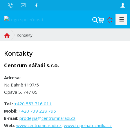
☰
V
y
h
Ú
Kontakty
l
v
o
e
Kontakty
d
d
n
a
Centrum nářadí s.r.o.
í
t
s
Adresa:
t
Na Bahně 1197/5
r
Opava 5, 747 05
a
n
Tel.:
+420 553 716 011
a
Mobil:
+420 739 228 795
E-mail:
prodejna@centrumnaradi.cz
Web:
www.centrumnaradi.cz
,
www.tepelnatechnika.cz