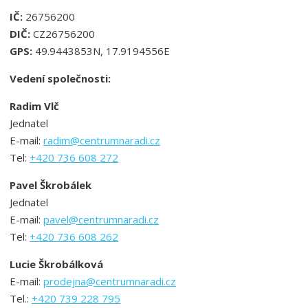
IČ:
26756200
D
IČ:
CZ26756200
GPS:
49.9443853N, 17.9194556E
Vedení společnosti:
Radim Vlč
Jednatel
E-mail:
radim@centrumnaradi.cz
Tel:
+420 736 608 272
Pavel Škrobálek
Jednatel
E-mail:
pavel@centrumnaradi.cz
Tel:
+420 736 608 262
Lucie Škrobálková
E-mail:
prodejna@centrumnaradi.cz
Tel.:
+420 739 228 795