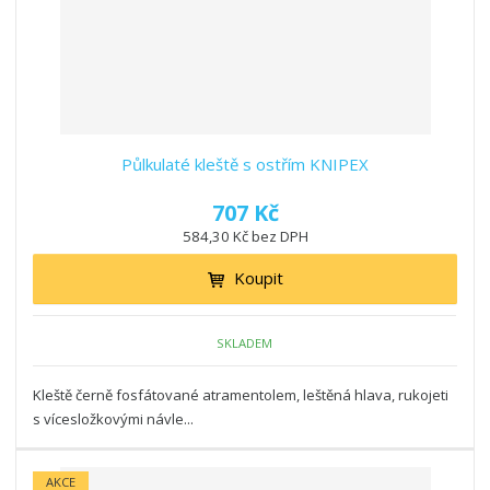
Půlkulaté kleště s ostřím KNIPEX
707 Kč
584,30 Kč bez DPH
Koupit
SKLADEM
Kleště černě fosfátované atramentolem, leštěná hlava, rukojeti
s vícesložkovými návle...
AKCE