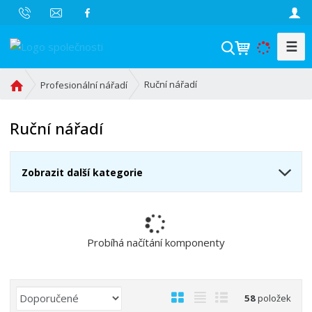
☰
V
y
h
Ú
Ruční nářadí
Profesionální nářadí
l
v
o
e
Ruční nářadí
d
d
n
a
í
t
Zobrazit další kategorie
s
t
r
a
n
Probíhá načítání komponenty
a
Ř
O
T
Ř
58
položek
a