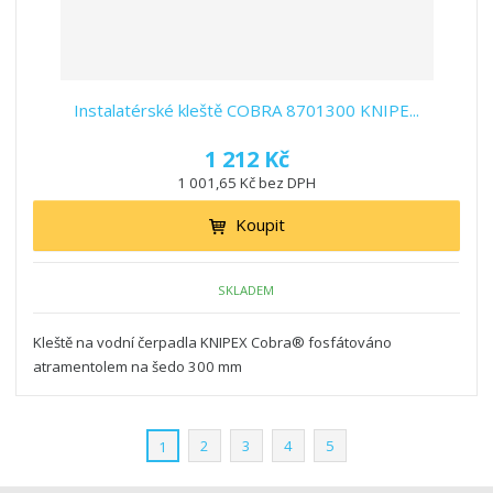
Instalatérské kleště COBRA 8701300 KNIPE...
1 212 Kč
1 001,65 Kč bez DPH
Koupit
SKLADEM
Kleště na vodní čerpadla KNIPEX Cobra® fosfátováno
atramentolem na šedo 300 mm
2
3
4
5
1