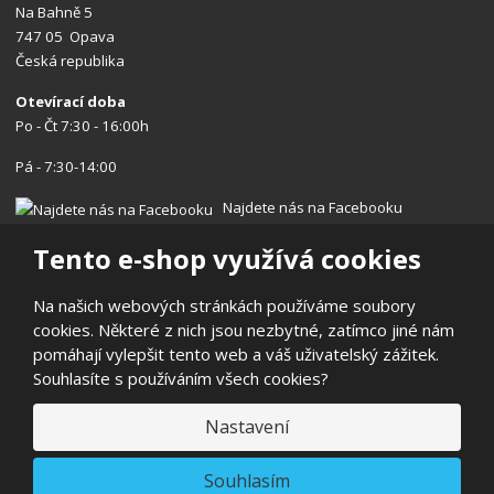
Na Bahně 5
747 05 Opava
Česká republika
Otevírací doba
Po - Čt 7:30 - 16:00h
Pá - 7:30-14:00
Najdete nás na Facebooku
Tento e-shop využívá cookies
Na našich webových stránkách používáme soubory
cookies. Některé z nich jsou nezbytné, zatímco jiné nám
© 2026, Centrum nářadí s.r.o.
pomáhají vylepšit tento web a váš uživatelský zážitek.
Prohlášení o přístupnosti
|
Ochrana osobních údajů
|
Mapa stránek
Souhlasíte s používáním všech cookies?
|
Reklamace/Vrácení
E
Nastavení
B
VYROBILA
R
Á
N
VISA
MasterCard
Maestro
Souhlasím
A