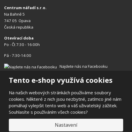
Centrum nářadí s.r.o.
Na Bahně 5
747 05 Opava
Česká republika
Otevírací doba
Po - Čt 7:30 - 16:00h
Pá - 7:30-14:00
Najdete nás na Facebooku
Tento e-shop využívá cookies
Na našich webových stránkách používáme soubory
cookies. Některé z nich jsou nezbytné, zatímco jiné nám
© 2026, Centrum nářadí s.r.o.
pomáhají vylepšit tento web a váš uživatelský zážitek.
Prohlášení o přístupnosti
|
Ochrana osobních údajů
|
Mapa stránek
Souhlasíte s používáním všech cookies?
|
Reklamace/Vrácení
E
Nastavení
B
VYROBILA
R