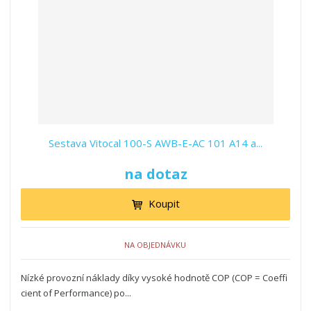
z
l
o
í
k
k
v
p
o
o
ý
r
o
v
v
v
d
ý
ý
ý
u
v
v
p
k
ý
ý
i
t
p
p
s
ů
i
i
Sestava Vitocal 100-S AWB-E-AC 101 A14 a...
s
s
na dotaz
Koupit
NA OBJEDNÁVKU
Nízké provozní náklady díky vysoké hodnotě COP (COP = Coeffi
cient of Performance) po...