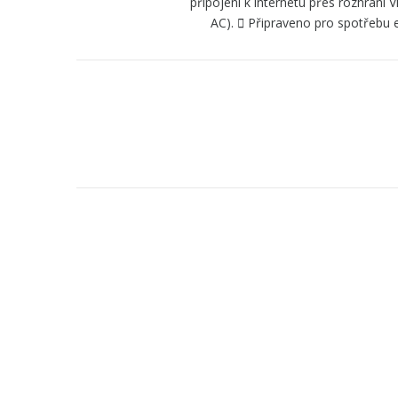
připojení k internetu přes rozhraní V
AC).  Připraveno pro spotřebu e