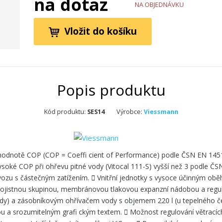
na dotaz
NA OBJEDNÁVKU
Vložit do košíku
Popis produktu
Kód produktu:
SES14
Výrobce:
Viessmann
 hodnotě COP (COP = Coeffi cient of Performance) podle ČSN EN 14511
Vysoké COP při ohřevu pitné vody (Vitocal 111-S) vyšší než 3 podle 
ovozu s částečným zatížením.  Vnitřní jednotky s vysoce účinným o
pojistnou skupinou, membránovou tlakovou expanzní nádobou a regula
) a zásobníkovým ohřívačem vody s objemem 220 l (u tepelného čer
ou a srozumitelným grafi ckým textem.  Možnost regulování větrací