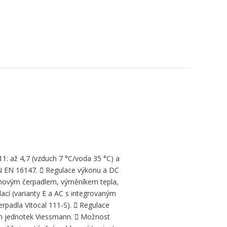
: až 4,7 (vzduch 7 °C/voda 35 °C) a
ČSN EN 16147.  Regulace výkonu a DC
běhovým čerpadlem, výměníkem tepla,
cí (varianty E a AC s integrovaným
padla Vitocal 111-S).  Regulace
ch jednotek Viessmann.  Možnost