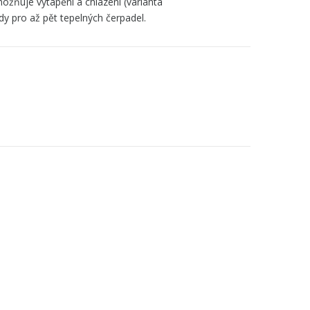
umožňuje vytápění a chlazení (varianta
dy pro až pět tepelných čerpadel.