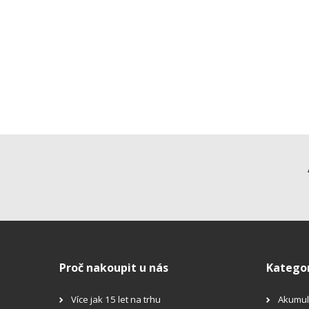
Proč nakoupit u nás
Katego
Více jak 15 let na trhu
Akumul