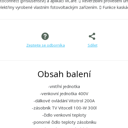
itoconnect (příslušenství) a aplikaci ViCare.  Reverzibilní provedení 
lektřiny vyrobené vlastním fotovoltaickým zařízením.  Funkce kaská
Zeptejte se odborníka
Sdílet
Obsah balení
-vnitřní jednotka
-venkovní jednotka 400V
-dálkové ovládání Vitotrol 200A
-zásobník TV Vitocell 100-W 300l
-čidlo venkovní teploty
-ponorné čidlo teploty zásobníku