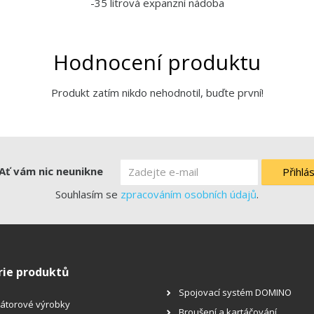
-35 litrová expanzní nádoba
Hodnocení produktu
Produkt zatím nikdo nehodnotil, buďte první!
Ať vám nic neunikne
Přihlás
Souhlasím se
zpracováním osobních údajů
.
rie produktů
Spojovací systém DOMINO
átorové výrobky
Broušení a kartáčování