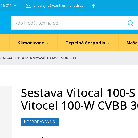
16 011, +4
prodejna@centrumnaradi.cz
V
Klimatizace
Tepelná čerpadla
Naše
WB-E-AC 101 A14 a Vitocel 100-W CVBB 300L
Sestava Vitocal 100-
Vitocel 100-W CVBB 
NEJPRODÁVANĚJŠÍ