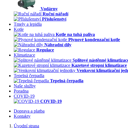
Vodárny
Ruční nářadí
Příslušenství
Tmely a lepidla
Kotle
Kotle na tuhá paliva
Plynové kondenzační kotle
Náhradní díly
Regulace
Klimatizace
Splitové nástěnné klimatizac
Kazetové stropní klimatizace
Venkovní klimatizační jed
Tepelná čerpadla
Tepelná čerpadla
Naše služby
Poradna
COVID-19
COVID-19
Doprava a platba
Kontakty
Úvodní strana