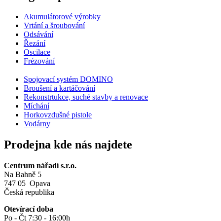
Akumulátorové výrobky
Vrtání a šroubování
Odsávání
Řezání
Oscilace
Frézování
Spojovací systém DOMINO
Broušení a kartáčování
Rekonstrtukce, suché stavby a renovace
Míchání
Horkovzdušné pistole
Vodárny
Prodejna kde nás najdete
Centrum nářadí s.r.o.
Na Bahně 5
747 05 Opava
Česká republika
Otevírací doba
Po - Čt 7:30 - 16:00h