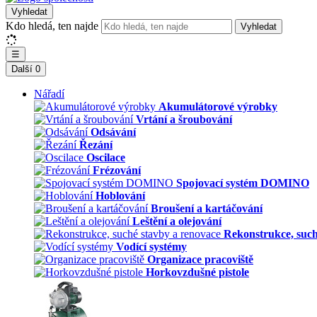
Vyhledat
Kdo hledá, ten najde
Vyhledat
☰
Další
0
Nářadí
Akumulátorové výrobky
Vrtání a šroubování
Odsávání
Řezání
Oscilace
Frézování
Spojovací systém DOMINO
Hoblování
Broušení a kartáčování
Leštění a olejování
Rekonstrukce, such
Vodící systémy
Organizace pracoviště
Horkovzdušné pistole