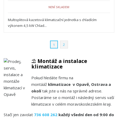
NENÍ SKLADEM
Multisplitová kazetová klimatizační jednotka s chladícím
výkonem 4,5 kW Chlad...
2
1
⛱️
Montáž a instalace
klimatizace
Pokud hledáte firmu na
montááž
klimatizace v Opavě, Ostrava a
okolí
tak jste u nás na správné adrese.
Postaráme se o montáž i následný servis vaší
klimatizace v celém moravskoslezském kraji.
Stačí jen zavolat
736 608 262
každý všední den od 9:00 do