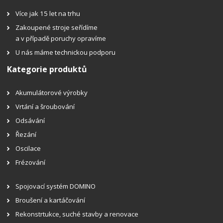
Více jak 15 let na trhu
Zakoupené stroje seřídíme
a v případě poruchy opravíme
U nás máme technickou podporu
Kategorie produktů
Akumulátorové výrobky
Vrtání a šroubování
Odsávání
Řezání
Oscilace
Frézování
Spojovací systém DOMINO
Broušení a kartáčování
Rekonstrtukce, suché stavby a renovace