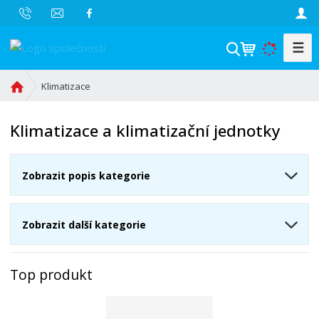
☰
V
y
h
Ú
Klimatizace
l
v
o
e
Klimatizace a klimatizační jednotky
d
d
n
a
í
t
Zobrazit popis kategorie
s
t
r
Zobrazit další kategorie
a
n
a
Top produkt