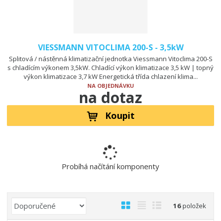
VIESSMANN VITOCLIMA 200-S - 3,5kW
Splitová / nástěnná klimatizační jednotka Viessmann Vitoclima 200-S
s chladícím výkonem 3,5kW. Chladící výkon klimatizace 3,5 kW | topný
výkon klimatizace 3,7 kW Energetická třída chlazení klima...
NA OBJEDNÁVKU
na dotaz
Koupit
Probíhá načítání komponenty
Ř
O
T
Ř
16
položek
a
b
a
á