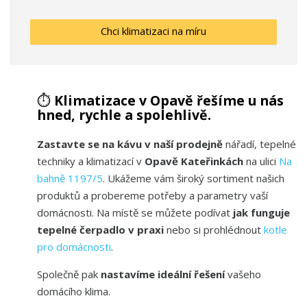
Chci klimatizaci na míru
⏱️
Klimatizace v Opavě řešíme u nás
hned, rychle a spolehlivě.
Zastavte se na kávu v naší prodejně
nářadí, tepelné
techniky a klimatizací v
Opavě Kateřinkách
na ulici
Na
bahně 1197/5
. Ukážeme vám široký sortiment našich
produktů a probereme potřeby a parametry vaší
domácnosti. Na místě se můžete podívat
jak funguje
tepelné čerpadlo v praxi
nebo si prohlédnout
kotle
pro domácnosti
.
Společně pak
nastavíme ideální řešení
vašeho
domácího klima.