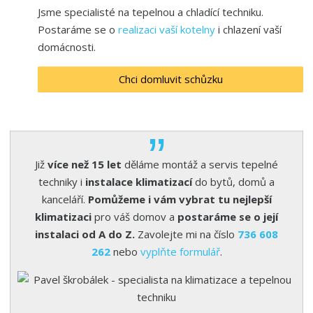
Jsme specialisté na tepelnou a chladící techniku.
Postaráme se o
realizaci vaší kotelny
i chlazení vaší
domácnosti.
Chci domluvit schůzku
Již
více než 15 let
děláme montáž a servis tepelné
techniky i
instalace klimatizací
do bytů, domů a
kanceláří.
Pomůžeme i vám vybrat tu nejlepší
klimatizaci
pro váš domov a
postaráme se o její
instalaci od A do Z.
Zavolejte mi na číslo
736 608
262
nebo
vyplňte formulář
.