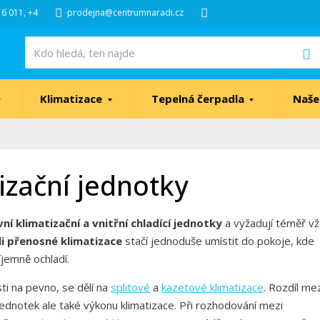
6 011, +4
prodejna@centrumnaradi.cz
V
Klimatizace
Tepelná čerpadla
Naše
izační jednotky
vní
klimatizační a vnitřní chladící jednotky
a vyžadují téměř v
li přenosné klimatizace
stačí jednoduše umístit do pokoje, kde
íjemně ochladí.
ti na pevno, se dělí na
splitové
a
kazetové klimatizace
.
Rozdíl mez
jednotek ale také výkonu klimatizace. Při rozhodování mezi