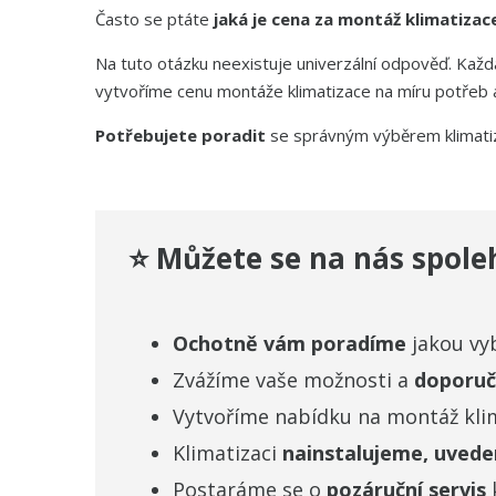
Často se ptáte
jaká je cena za montáž klimatiza
Na tuto otázku neexistuje univerzální odpověď. Každá
vytvoříme cenu montáže klimatizace na míru potřeb 
Potřebujete poradit
se správným výběrem klimati
⭐
Můžete se na nás spol
Ochotně vám poradíme
jakou vyb
Zvážíme vaše možnosti a
doporuč
Vytvoříme nabídku na montáž kli
Klimatizaci
nainstalujeme, uved
Postaráme se o
pozáruční servis
k