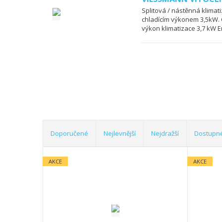
Splitová / nástěnná klimat
chladícím výkonem 3,5kW. C
výkon klimatizace 3,7 kW En
Doporučené
Nejlevnější
Nejdražší
Dostupn
Ř
a
AKCE
AKCE
z
e
n
í
p