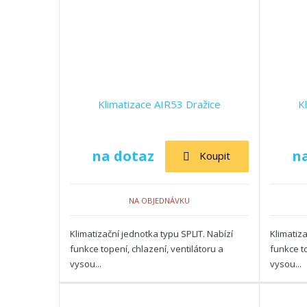
r
o
d
u
k
t
ů
Klimatizace AIR53 Dražice
K
na dotaz
n
Koupit
NA OBJEDNÁVKU
Klimatizační jednotka typu SPLIT. Nabízí
Klimatiza
funkce topení, chlazení, ventilátoru a
funkce to
vysou...
vysou...