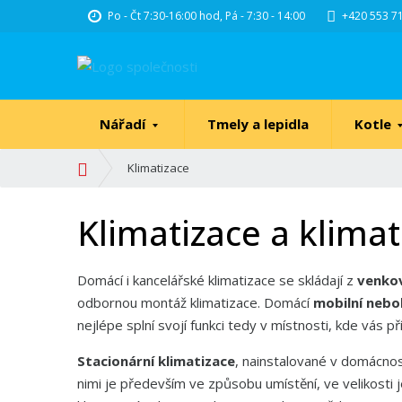
Po - Čt 7:30-16:00 hod, Pá - 7:30 - 14:00
+420 553 71
Nářadí
Tmely a lepidla
Kotle
Ú
Klimatizace
v
o
Klimatizace a klimat
d
n
í
Domácí i kancelářské klimatizace se skládají z
venko
s
odbornou montáž klimatizace.
Domácí
mobilní nebo
t
nejlépe splní svojí funkci tedy v místnosti, kde vás př
r
a
Stacionární klimatizace
, nainstalované v domácnos
n
nimi je především ve způsobu umístění, ve velikosti 
a