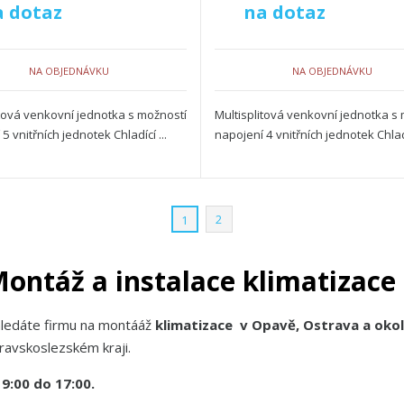
a dotaz
na dotaz
NA OBJEDNÁVKU
NA OBJEDNÁVKU
itová venkovní jednotka s možností
Multisplitová venkovní jednotka s
5 vnitřních jednotek Chladící ...
napojení 4 vnitřních jednotek Chladí
2
1
ontáž a instalace klimatizace
ledáte firmu na montááž
klimatizace v Opavě, Ostrava a okol
ravskoslezském kraji.
9:00 do 17:00.