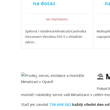
na dotaz
n
NA OBJEDNÁVKU
Splitová / nástěnná klimatizační jednotka
Multispl
Viessmann Vitoclima 300-S s chladícím
napojení 
výkon...
⛱️
M
Pokud h
montáž i následný servis vaší klimatizace v celém mo
Stačí jen zavolat
736 608 262
každý všední den od 