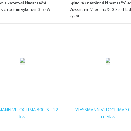
itová kazetová klimatizační
Splitová / nástěnná klimatizační j
 s chladícím výkonem 3,5 kW
Viessmann Vitoclima 300-S s chlad
výkon...
MANN VITOCLIMA 300-S - 12
VIESSMANN VITOCLIMA 300
kW
10,5kW