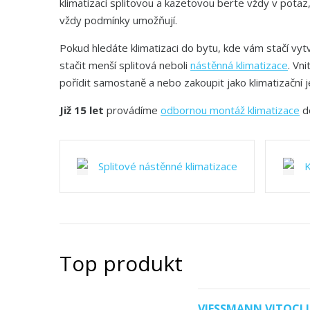
klimatizací splitovou a kazetovou berte vždy v potaz
vždy podmínky umožňují.
Pokud hledáte
klimatizaci do bytu, kde vám stačí vyt
stačit menší splitová neboli
nástěnná klimatizace
.
Vni
pořídit samostaně a nebo zakoupit jako klimatizační 
Již 15 let
provádíme
odbornou montáž klimatizace
do
Splitové nástěnné klimatizace
K
Top produkt
VIESSMANN VITOCLIM