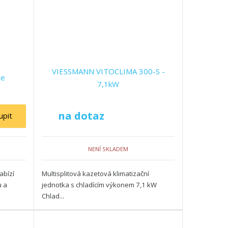
ý
ý
ý
v
v
p
ý
ý
i
p
p
s
i
i
VIESSMANN VITOCLIMA 300-S -
s
s
ce
7,1kW
na dotaz
upit
NENÍ SKLADEM
abízí
Multisplitová kazetová klimatizační
u a
jednotka s chladícím výkonem 7,1 kW
Chlad...