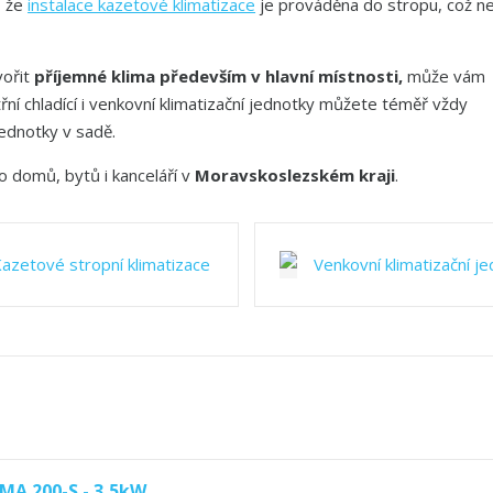
, že
instalace kazetové klimatizace
je prováděna do stropu, což n
vořit
příjemné klima především v hlavní místnosti,
může vám
třní chladící i venkovní klimatizační jednotky můžete téměř vždy
jednotky v sadě.
 domů, bytů i kanceláří v
Moravskoslezském kraji
.
azetové stropní klimatizace
Venkovní klimatizační j
A 200-S - 3,5kW