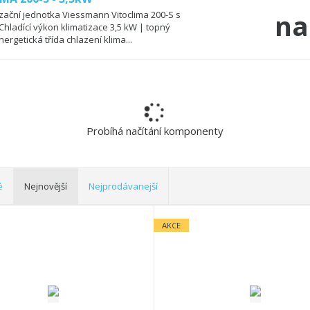
na
izační jednotka Viessmann Vitoclima 200-S s
hladící výkon klimatizace 3,5 kW | topný
ergetická třída chlazení klima...
Probíhá načítání komponenty
é
Nejnovější
Nejprodávanejší
AKCE