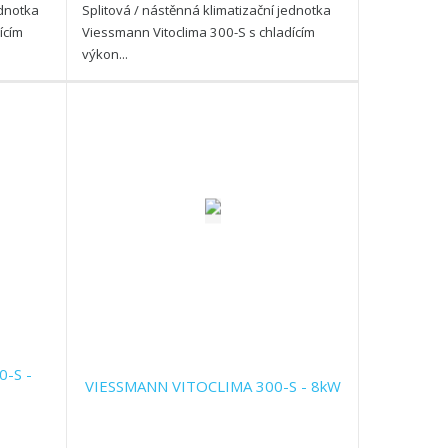
ednotka
Splitová / nástěnná klimatizační jednotka
ícím
Viessmann Vitoclima 300-S s chladícím
výkon...
-S -
VIESSMANN VITOCLIMA 300-S - 8kW