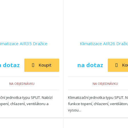
limatizace AIR35 Dražice
Klimatizace AIR26 Draži
a dotaz
na dotaz
Koupit
Ko
NA OBJEDNÁVKU
NA OBJEDNÁVKU
ční jednotka typu SPLIT. Nabízí
Klimatizační jednotka typu SPLIT. N
pení, chlazení, ventilátoru a
funkce topení, chlazení, ventilátor
vysou...