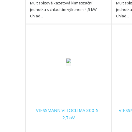
Multisplitová kazetová klimatizační
Multispl
jednotka s chladícím výkonem 4,5 kW
jednotka
Chlad...
Chlad...
VIESSMANN VITOCLIMA 300-S -
VIESS
2,7kW