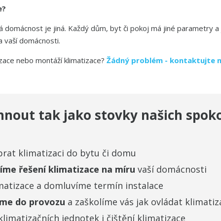
ce?
 domácnost je jiná. Každý dům, byt či pokoj má jiné parametry a je
a vaší domácnosti.
zace nebo montáží klimatizace?
Žádný problém - kontaktujte 
ehnout
tak jako stovky našich spo
rat klimatizaci do bytu či domu
íme řešení klimatizace na míru
vaší domácnosti
matizace a domluvíme termín instalace
eme do provozu
a zaškolíme vás jak ovládat klimatiz
limatizačních jednotek i čištění klimatizace