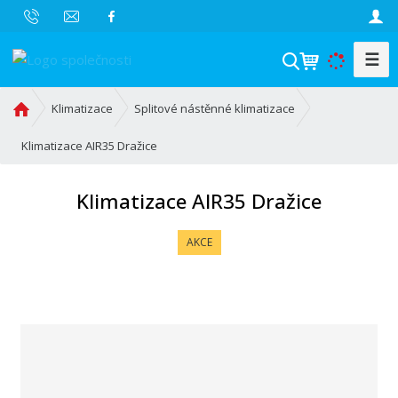
☰
V
y
h
Ú
Klimatizace
Splitové nástěnné klimatizace
l
v
o
Klimatizace AIR35 Dražice
e
d
d
n
a
Klimatizace AIR35 Dražice
í
t
s
AKCE
t
r
a
n
a