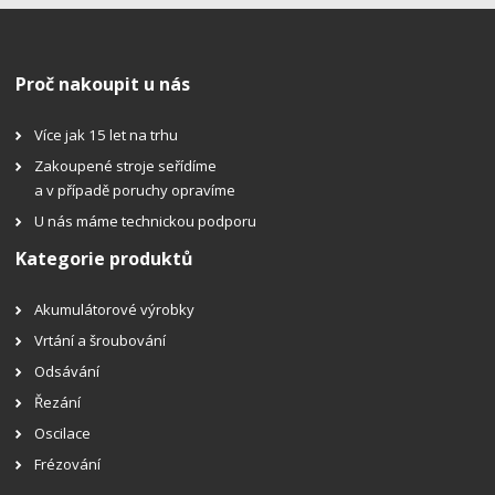
Proč nakoupit u nás
Více jak 15 let na trhu
Zakoupené stroje seřídíme
a v případě poruchy opravíme
U nás máme technickou podporu
Kategorie produktů
Akumulátorové výrobky
Vrtání a šroubování
Odsávání
Řezání
Oscilace
Frézování