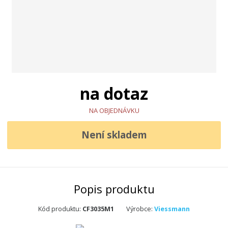
na dotaz
NA OBJEDNÁVKU
Není skladem
Popis produktu
K
Kód produktu:
CF3035M1
Výrobce:
Viessmann
ó