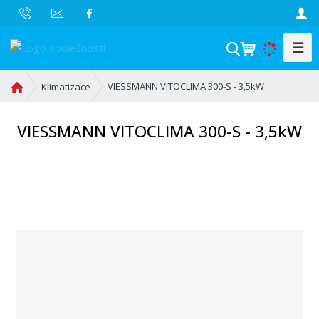
☰
V
y
h
Ú
VIESSMANN VITOCLIMA 300-S - 3,5kW
Klimatizace
l
v
o
e
VIESSMANN VITOCLIMA 300-S - 3,5kW
d
d
n
a
í
t
s
t
r
a
n
a