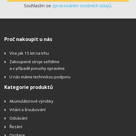
Souhlasím se
zpracováním osobních údajů
.
Proč nakoupit u nás
Více jak 15 let na trhu
Zakoupené stroje seřídíme
a v případě poruchy opravíme
U nás máme technickou podporu
Kategorie produktů
Akumulátorové výrobky
Vrtání a šroubování
Odsávání
Řezání
Oscilace