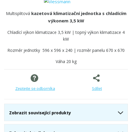
d
d
kazetová klimatizační jednotka s chladícím
o
Multisplitová
d
výkonem 3,5 kW
a
v
Chladící výkon klimatizace 3,5 kW | topný výkon klimatizace 4
a
kW
t
Rozměr jednotky 596 x 596 x 240 | rozměr panelu 670 x 670
e
l
Váha 20 kg
e
:
Z
0
1
Zeptejte se odborníka
Sdílet
7
5
3
6
Zobrazit související produkty