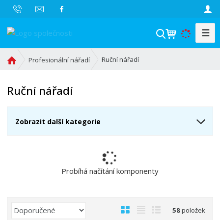
☰
V
y
h
Ú
Ruční nářadí
Profesionální nářadí
l
v
o
e
Ruční nářadí
d
d
n
a
í
t
Zobrazit další kategorie
s
t
r
a
n
Probíhá načítání komponenty
a
Ř
O
T
Ř
58
položek
a