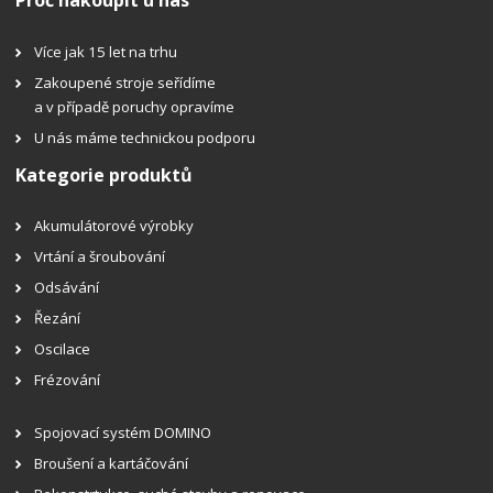
Proč nakoupit u nás
Více jak 15 let na trhu
Zakoupené stroje seřídíme
a v případě poruchy opravíme
U nás máme technickou podporu
Kategorie produktů
Akumulátorové výrobky
Vrtání a šroubování
Odsávání
Řezání
Oscilace
Frézování
Spojovací systém DOMINO
Broušení a kartáčování