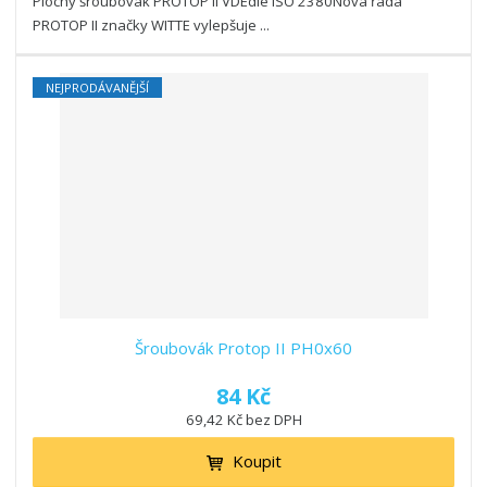
Plochý šroubovák PROTOP II VDEdle ISO 2380Nová řada
PROTOP II značky WITTE vylepšuje ...
NEJPRODÁVANĚJŠÍ
Šroubovák Protop II PH0x60
84 Kč
69,42 Kč bez DPH
Koupit