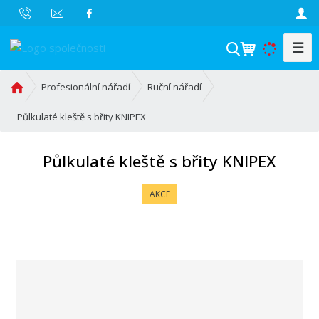
☰
V
y
h
Ú
Profesionální nářadí
Ruční nářadí
l
v
o
Půlkulaté kleště s břity KNIPEX
e
d
d
n
a
Půlkulaté kleště s břity KNIPEX
í
t
s
AKCE
t
r
a
n
a