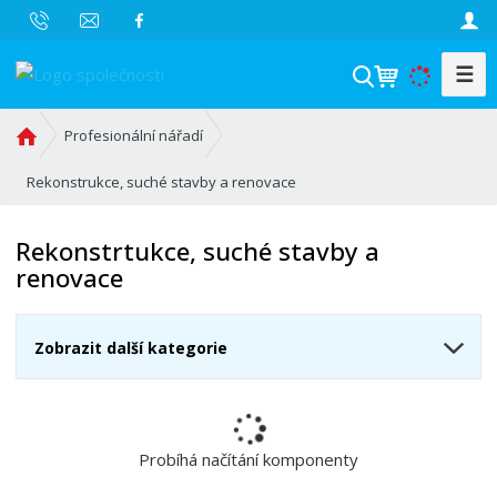
☰
V
y
h
Ú
Profesionální nářadí
l
v
o
Rekonstrukce, suché stavby a renovace
e
d
d
n
a
Rekonstrtukce, suché stavby a
í
t
renovace
s
t
r
Zobrazit další kategorie
a
n
a
Probíhá načítání komponenty