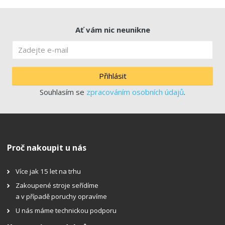
Ať vám nic neunikne
Přihlásit
Souhlasím se
zpracováním osobních údajů
.
Proč nakoupit u nás
Více jak 15 let na trhu
Zakoupené stroje seřídíme
a v případě poruchy opravíme
U nás máme technickou podporu