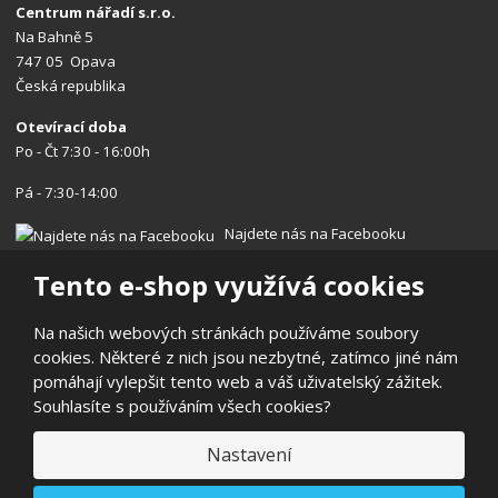
Centrum nářadí s.r.o.
Na Bahně 5
747 05 Opava
Česká republika
Otevírací doba
Po - Čt 7:30 - 16:00h
Pá - 7:30-14:00
Najdete nás na Facebooku
Tento e-shop využívá cookies
Na našich webových stránkách používáme soubory
cookies. Některé z nich jsou nezbytné, zatímco jiné nám
© 2026, Centrum nářadí s.r.o.
pomáhají vylepšit tento web a váš uživatelský zážitek.
Prohlášení o přístupnosti
|
Ochrana osobních údajů
|
Mapa stránek
Souhlasíte s používáním všech cookies?
|
Reklamace/Vrácení
E
Nastavení
B
VYROBILA
R
Á
N