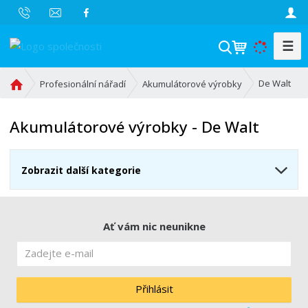
☰
V
y
h
Ú
De Walt
Profesionální nářadí
Akumulátorové výrobky
l
v
o
e
Akumulátorové výrobky - De Walt
d
d
n
a
í
t
Zobrazit další kategorie
s
t
r
a
Ať vám nic neunikne
n
a
Přihlásit