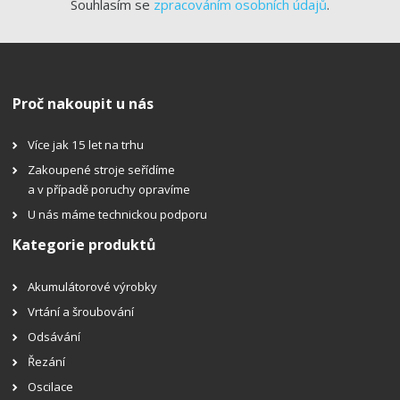
Souhlasím se
zpracováním osobních údajů
.
Proč nakoupit u nás
Více jak 15 let na trhu
Zakoupené stroje seřídíme
a v případě poruchy opravíme
U nás máme technickou podporu
Kategorie produktů
Akumulátorové výrobky
Vrtání a šroubování
Odsávání
Řezání
Oscilace