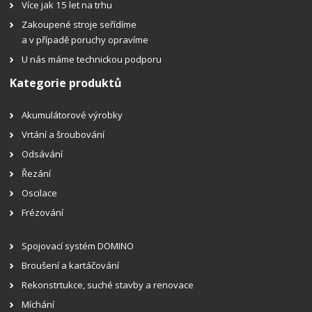
Více jak 15 let na trhu
Zakoupené stroje seřídíme
a v případě poruchy opravíme
U nás máme technickou podporu
Kategorie produktů
Akumulátorové výrobky
Vrtání a šroubování
Odsávání
Řezání
Oscilace
Frézování
Spojovací systém DOMINO
Broušení a kartáčování
Rekonstrtukce, suché stavby a renovace
Míchání