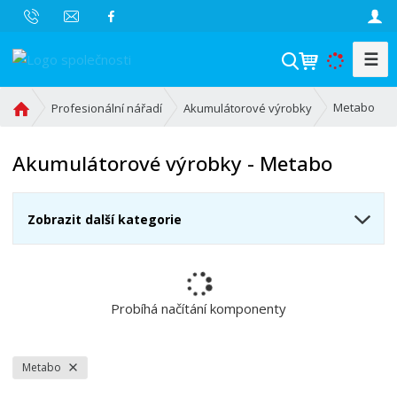
☰
V
y
h
Ú
Metabo
Profesionální nářadí
Akumulátorové výrobky
l
v
o
e
Akumulátorové výrobky - Metabo
d
d
n
a
í
t
Zobrazit další kategorie
s
t
r
a
n
Probíhá načítání komponenty
a
Metabo