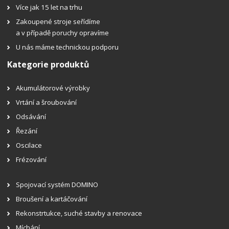
Více jak 15 let na trhu
Zakoupené stroje seřídíme
a v případě poruchy opravíme
U nás máme technickou podporu
Kategorie produktů
Akumulátorové výrobky
Vrtání a šroubování
Odsávání
Řezání
Oscilace
Frézování
Spojovací systém DOMINO
Broušení a kartáčování
Rekonstrtukce, suché stavby a renovace
Míchání