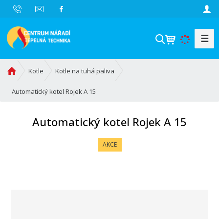
☰
V
y
h
Ú
Kotle
Kotle na tuhá paliva
l
v
e
o
Automatický kotel Rojek A 15
d
d
a
n
Automatický kotel Rojek A 15
t
í
s
AKCE
t
r
a
n
a