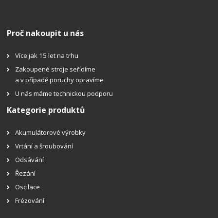
Proč nakoupit u nás
Více jak 15 let na trhu
Zakoupené stroje seřídíme
a v případě poruchy opravíme
U nás máme technickou podporu
Kategorie produktů
Akumulátorové výrobky
Vrtání a šroubování
Odsávání
Řezání
Oscilace
Frézování