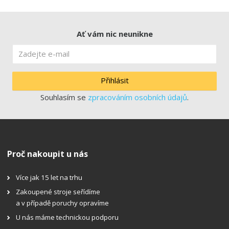
Ať vám nic neunikne
Přihlásit
Souhlasím se
zpracováním osobních údajů
.
Proč nakoupit u nás
Více jak 15 let na trhu
Zakoupené stroje seřídíme
a v případě poruchy opravíme
U nás máme technickou podporu