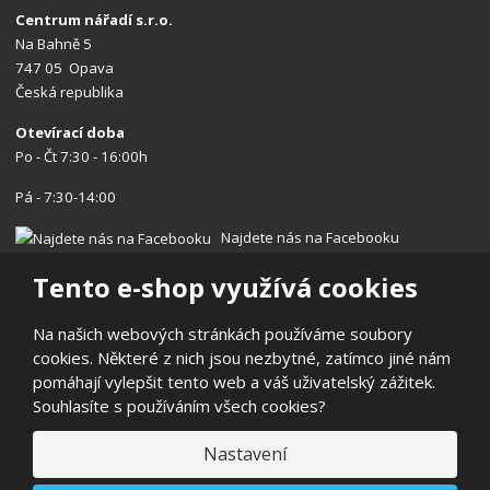
Centrum nářadí s.r.o.
Na Bahně 5
747 05 Opava
Česká republika
Otevírací doba
Po - Čt 7:30 - 16:00h
Pá - 7:30-14:00
Najdete nás na Facebooku
Tento e-shop využívá cookies
Na našich webových stránkách používáme soubory
cookies. Některé z nich jsou nezbytné, zatímco jiné nám
© 2026, Centrum nářadí s.r.o.
pomáhají vylepšit tento web a váš uživatelský zážitek.
Prohlášení o přístupnosti
|
Ochrana osobních údajů
|
Mapa stránek
Souhlasíte s používáním všech cookies?
|
Reklamace/Vrácení
E
Nastavení
B
VYROBILA
R
Á