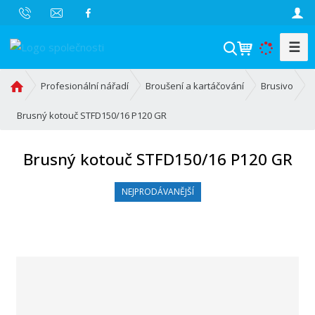
☰
V
y
h
Ú
Profesionální nářadí
Broušení a kartáčování
Brusivo
l
v
o
Brusný kotouč STFD150/16 P120 GR
e
d
d
n
a
Brusný kotouč STFD150/16 P120 GR
í
t
s
NEJPRODÁVANĚJŠÍ
t
r
a
n
a