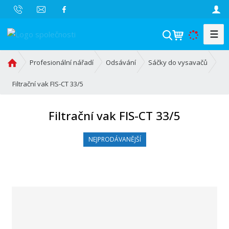
☰
V
y
h
Ú
Profesionální nářadí
Odsávání
Sáčky do vysavačů
l
v
o
Filtrační vak FIS-CT 33/5
e
d
d
n
a
Filtrační vak FIS-CT 33/5
í
t
s
NEJPRODÁVANĚJŠÍ
t
r
a
n
a