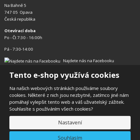
Na Bahně 5
747 05 Opava
Česká republika
Otevírací doba
Po - Čt 7:30 - 16:00h
Pá - 7:30-14:00
Najdete nás na Facebooku
Tento e-shop využívá cookies
Na našich webových stránkách používáme soubory
cookies. Některé z nich jsou nezbytné, zatímco jiné nám
© 2026, Centrum nářadí s.r.o.
pomáhají vylepšit tento web a váš uživatelský zážitek.
Prohlášení o přístupnosti
|
Ochrana osobních údajů
|
Mapa stránek
Souhlasíte s používáním všech cookies?
|
Reklamace/Vrácení
E
Nastavení
B
VYROBILA
R
Á
N
VISA
MasterCard
Maestro
Souhlasím
A