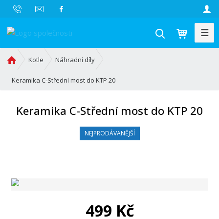
☰
V
y
h
Ú
Kotle
Náhradní díly
l
v
o
Keramika C-Střední most do KTP 20
e
d
d
n
a
Keramika C-Střední most do KTP 20
í
t
s
NEJPRODÁVANĚJŠÍ
t
r
a
n
a
499 Kč