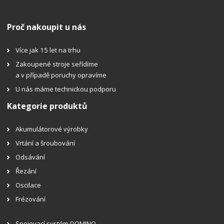
Proč nakoupit u nás
Více jak 15 let na trhu
Zakoupené stroje seřídíme
a v případě poruchy opravíme
U nás máme technickou podporu
Kategorie produktů
Akumulátorové výrobky
Vrtání a šroubování
Odsávání
Řezání
Oscilace
Frézování
Spojovací systém DOMINO