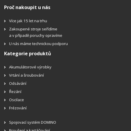
Proč nakoupit u nás
Více jak 15 let na trhu
Zakoupené stroje seřídíme
a v případě poruchy opravíme
U nás máme technickou podporu
Kategorie produktů
Akumulátorové výrobky
Vrtání a šroubování
Odsávání
Řezání
Oscilace
Frézování
Spojovací systém DOMINO
Broušení a kartáčování