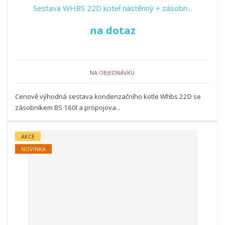
Sestava WHBS 22D kotel nástěnný + zásobn...
na dotaz
NA OBJEDNÁVKU
Cenově výhodná sestava kondenzačního kotle Whbs 22D se
zásobníkem BS 160l a propojova...
AKCE
NOVINKA