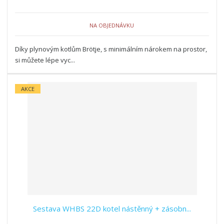
NA OBJEDNÁVKU
Díky plynovým kotlům Brötje, s minimálním nárokem na prostor,
si můžete lépe vyc...
AKCE
Sestava WHBS 22D kotel nástěnný + zásobn...