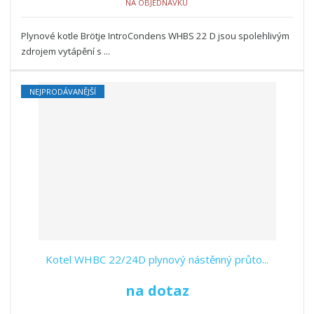
NA OBJEDNÁVKU
Plynové kotle Brötje IntroCondens WHBS 22 D jsou spolehlivým
zdrojem vytápění s ...
NEJPRODÁVANĚJŠÍ
Kotel WHBC 22/24D plynový nástěnný průto...
na dotaz