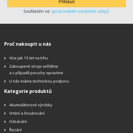
Přihlásit
Souhlasím se
zpracováním osobních údajů
.
Proč nakoupit u nás
Více jak 15 let na trhu
Zakoupené stroje seřídíme
a v případě poruchy opravíme
U nás máme technickou podporu
Kategorie produktů
Akumulátorové výrobky
Vrtání a šroubování
Odsávání
Řezání