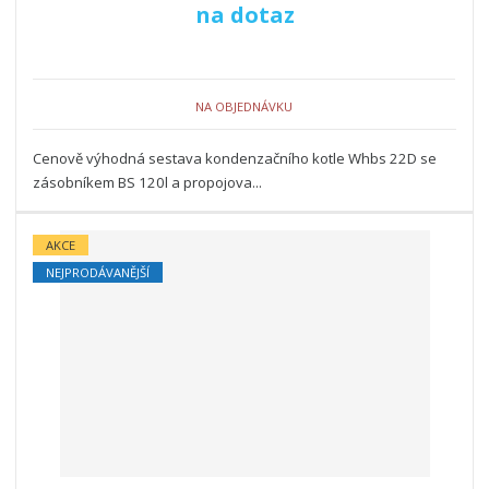
na dotaz
NA OBJEDNÁVKU
Cenově výhodná sestava kondenzačního kotle Whbs 22D se
zásobníkem BS 120l a propojova...
AKCE
NEJPRODÁVANĚJŠÍ