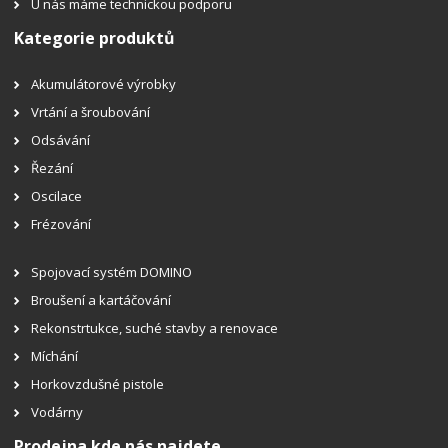
U nás máme technickou podporu
Kategorie produktů
Akumulátorové výrobky
Vrtání a šroubování
Odsávání
Řezání
Oscilace
Frézování
Spojovací systém DOMINO
Broušení a kartáčování
Rekonstrtukce, suché stavby a renovace
Míchání
Horkovzdušné pistole
Vodárny
Prodejna kde nás najdete