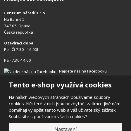
Centrum nářadí s.r.o.
Na Bahně 5
747 05 Opava
Česká republika
Otevírací doba
Po - Čt 7:30 - 16:00h
Pá - 7:30-14:00
Najdete nás na Facebooku
Tento e-shop využívá cookies
Na našich webových stránkách používáme soubory
cookies. Některé z nich jsou nezbytné, zatímco jiné nám
© 2026, Centrum nářadí s.r.o.
pomáhají vylepšit tento web a váš uživatelský zážitek.
Prohlášení o přístupnosti
|
Ochrana osobních údajů
|
Mapa stránek
Souhlasíte s používáním všech cookies?
|
Reklamace/Vrácení
E
Nastavení
B
VYROBILA