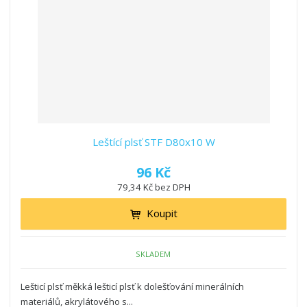
z
l
o
í
k
k
v
p
o
o
ý
r
o
v
v
v
d
ý
ý
ý
u
v
v
p
k
ý
ý
i
t
p
p
s
ů
i
i
Leštící plsť STF D80x10 W
s
s
96 Kč
79,34 Kč bez DPH
Koupit
SKLADEM
Lešticí plsť měkká lešticí plsť k dolešťování minerálních
materiálů, akrylátového s...