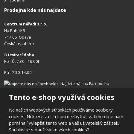
Prodejna kde nás najdete
Centrum nářadí s.r.o.
Na Bahně 5
747 05 Opava
Česká republika
Otevírací doba
Po - Čt 7:30 - 16:00h
Pá - 7:30-14:00
Najdete nás na Facebooku
Tento e-shop využívá cookies
Na našich webových stránkách používáme soubory
cookies. Některé z nich jsou nezbytné, zatímco jiné nám
© 2026, Centrum nářadí s.r.o.
pomáhají vylepšit tento web a váš uživatelský zážitek.
Prohlášení o přístupnosti
|
Ochrana osobních údajů
|
Mapa stránek
Souhlasíte s používáním všech cookies?
|
Reklamace/Vrácení