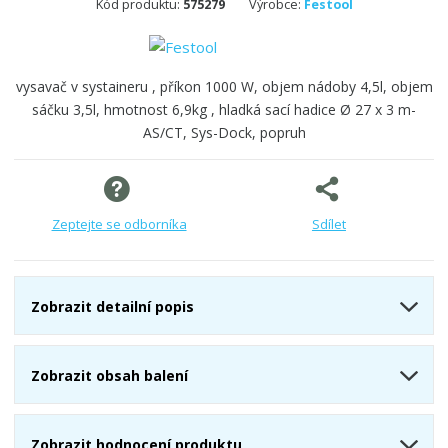
Kód produktu:
575279
Výrobce:
Festool
vysavač v systaineru , příkon 1000 W, objem nádoby 4,5l, objem
sáčku 3,5l, hmotnost 6,9kg , hladká sací hadice Ø 27 x 3 m-
AS/CT, Sys-Dock, popruh
Zeptejte se odborníka
Sdílet
Zobrazit detailní popis
Zobrazit obsah balení
Zobrazit hodnocení produktu