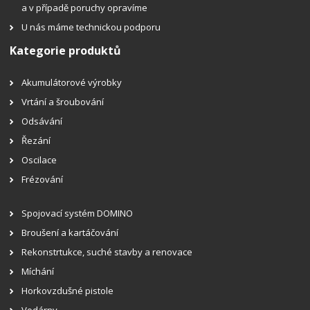
a v případě poruchy opravíme
U nás máme technickou podporu
Kategorie produktů
Akumulátorové výrobky
Vrtání a šroubování
Odsávání
Řezání
Oscilace
Frézování
Spojovací systém DOMINO
Broušení a kartáčování
Rekonstrtukce, suché stavby a renovace
Míchání
Horkovzdušné pistole
Vodárny