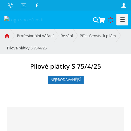
☰
V
y
h
Ú
Profesionální nářadí
Řezání
Příslušenství k pilám
l
v
o
Pilové plátky S 75/4/25
e
d
d
n
a
Pilové plátky S 75/4/25
í
t
s
NEJPRODÁVANĚJŠÍ
t
r
a
n
a