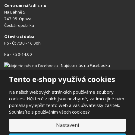
Centrum nářadí s.r.o.
Na Bahně 5
747 05 Opava
Česká republika
Otevírací doba
Po - Čt 7:30 - 16:00h
Pá - 7:30-14:00
Najdete nás na Facebooku
Tento e-shop využívá cookies
Na našich webových stránkách používáme soubory
cookies. Některé z nich jsou nezbytné, zatímco jiné nám
© 2026, Centrum nářadí s.r.o.
pomáhají vylepšit tento web a váš uživatelský zážitek.
Prohlášení o přístupnosti
|
Ochrana osobních údajů
|
Mapa stránek
Souhlasíte s používáním všech cookies?
|
Reklamace/Vrácení
E
Nastavení
B
VYROBILA
R
Á