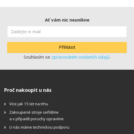
Ať vám nic neunikne
Přihlásit
Souhlasím se
zpracováním osobních údajů
.
Proč nakoupit u nás
Více jak 15 let na trhu
Zakoupené stroje seřídíme
a v případě poruchy opravíme
U nás máme technickou podporu