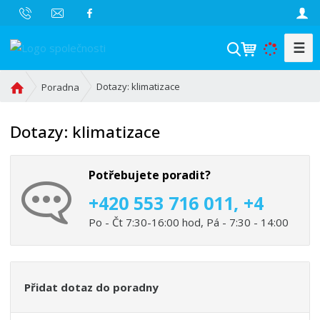
☰
V
y
h
Ú
Dotazy: klimatizace
Poradna
l
v
o
e
Dotazy: klimatizace
d
d
n
a
í
t
Potřebujete poradit?
s
t
+420 553 716 011, +4
r
Po - Čt 7:30-16:00 hod, Pá - 7:30 - 14:00
a
n
a
Přidat dotaz do poradny