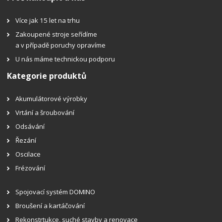
Více jak 15 let na trhu
Zakoupené stroje seřídíme
a v případě poruchy opravíme
U nás máme technickou podporu
Kategorie produktů
Akumulátorové výrobky
Vrtání a šroubování
Odsávání
Řezání
Oscilace
Frézování
Spojovací systém DOMINO
Broušení a kartáčování
Rekonstrtukce, suché stavby a renovace