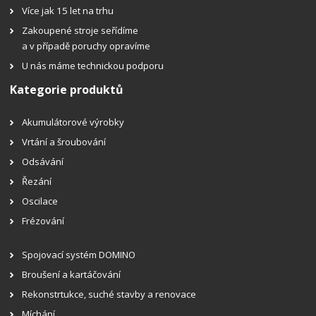
Více jak 15 let na trhu
Zakoupené stroje seřídíme
a v případě poruchy opravíme
U nás máme technickou podporu
Kategorie produktů
Akumulátorové výrobky
Vrtání a šroubování
Odsávání
Řezání
Oscilace
Frézování
Spojovací systém DOMINO
Broušení a kartáčování
Rekonstrtukce, suché stavby a renovace
Míchání