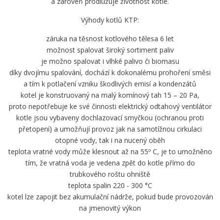
a zároveň prodlužuje životnost kotle.
Výhody kotlů KTP:
záruka na těsnost kotlového tělesa 6 let
možnost spalovat široký sortiment paliv
je možno spalovat i vlhké palivo či biomasu
díky dvojímu spalování, dochází k dokonalému prohoření směsi
a tím k potlačení vzniku škodlivých emisí a kondenzátů
kotel je konstruovaný na malý komínový tah 15 – 20 Pa,
proto nepotřebuje ke své činnosti elektrický odtahový ventilátor
kotle jsou vybaveny dochlazovací smyčkou (ochranou proti
přetopení) a umožňují provoz jak na samotížnou cirkulaci
otopné vody, tak i na nucený oběh
teplota vratné vody může klesnout až na 55º C, je to umožněno
tím, že vratná voda je vedena zpět do kotle přímo do
trubkového roštu ohniště
teplota spalin 220 - 300 °C
kotel lze zapojit bez akumulační nádrže, pokud bude provozován
na jmenovitý výkon