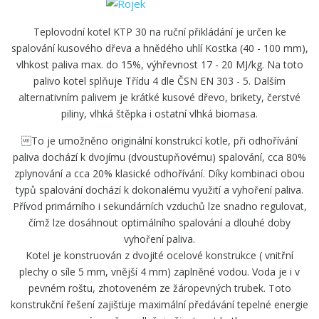
Teplovodní kotel KTP 30 na ruční přikládání je určen ke
spalování kusového dřeva a hnědého uhlí Kostka (40 - 100 mm),
vlhkost paliva max. do 15%, výhřevnost 17 - 20 MJ/kg. Na toto
palivo kotel splňuje Třídu 4 dle ČSN EN 303 - 5. Dalším
alternativním palivem je krátké kusové dřevo, brikety, čerstvé
piliny, vlhká štěpka i ostatní vlhká biomasa.
To je umožněno originální konstrukcí kotle, při odhořívání
paliva dochází k dvojímu (dvoustupňovému) spalování, cca 80%
zplynování a cca 20% klasické odhořívání. Díky kombinaci obou
typů spalování dochází k dokonalému využití a vyhoření paliva.
Přívod primárního i sekundárních vzduchů lze snadno regulovat,
čímž lze dosáhnout optimálního spalování a dlouhé doby
vyhoření paliva.
Kotel je konstruován z dvojité ocelové konstrukce ( vnitřní
plechy o síle 5 mm, vnější 4 mm) zaplněné vodou. Voda je i v
pevném roštu, zhotoveném ze žáropevných trubek. Toto
konstrukční řešení zajišťuje maximální předávání tepelné energie