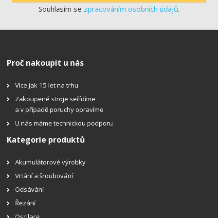
Souhlasím se
zpracováním osobních údajů
.
Proč nakoupit u nás
Více jak 15 let na trhu
Zakoupené stroje seřídíme
a v případě poruchy opravíme
U nás máme technickou podporu
Kategorie produktů
Akumulátorové výrobky
Vrtání a šroubování
Odsávání
Řezání
Oscilace