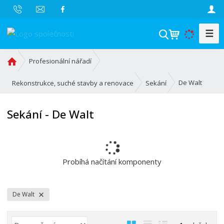
☰
V
y
h
Ú
Profesionální nářadí
l
v
o
e
De Walt
Rekonstrukce, suché stavby a renovace
Sekání
d
d
n
a
Sekání - De Walt
í
t
s
t
r
a
Probíhá načítání komponenty
n
a
De Walt
Ř
O
T
Ř