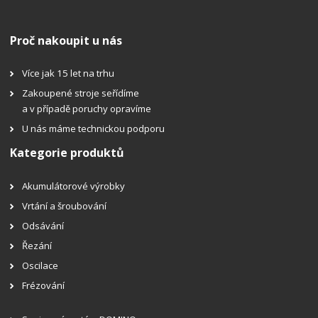
Proč nakoupit u nás
Více jak 15 let na trhu
Zakoupené stroje seřídíme
a v případě poruchy opravíme
U nás máme technickou podporu
Kategorie produktů
Akumulátorové výrobky
Vrtání a šroubování
Odsávání
Řezání
Oscilace
Frézování