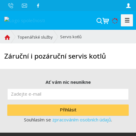
☰
V
y
h
Ú
Servis kotlů
Topenářské služby
l
v
o
e
Záruční i pozáruční servis kotlů
d
d
n
a
í
t
s
Ať vám nic neunikne
t
r
a
n
Přihlásit
a
Souhlasím se
zpracováním osobních údajů
.