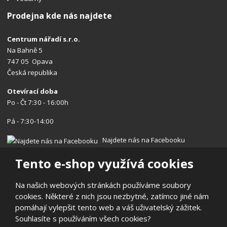
Prodejna kde nás najdete
Centrum nářadí s.r.o.
Na Bahně 5
747 05 Opava
Česká republika
Otevírací doba
Po - Čt 7:30 - 16:00h
Pá - 7:30-14:00
Najdete nás na Facebooku
Tento e-shop využívá cookies
Na našich webových stránkách používáme soubory
cookies. Některé z nich jsou nezbytné, zatímco jiné nám
© 2026, Centrum nářadí s.r.o.
pomáhají vylepšit tento web a váš uživatelský zážitek.
Prohlášení o přístupnosti
|
Ochrana osobních údajů
|
Mapa stránek
Souhlasíte s používáním všech cookies?
|
Reklamace/Vrácení