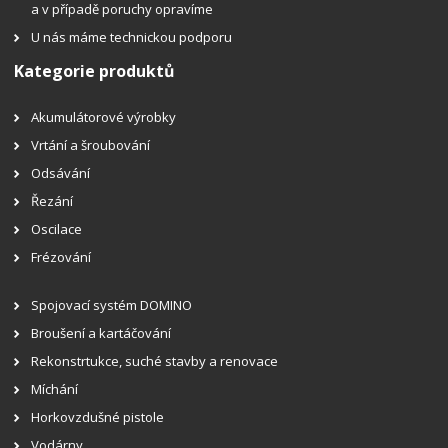
a v případě poruchy opravíme
U nás máme technickou podporu
Kategorie produktů
Akumulátorové výrobky
Vrtání a šroubování
Odsávání
Řezání
Oscilace
Frézování
Spojovací systém DOMINO
Broušení a kartáčování
Rekonstrtukce, suché stavby a renovace
Míchání
Horkovzdušné pistole
Vodárny