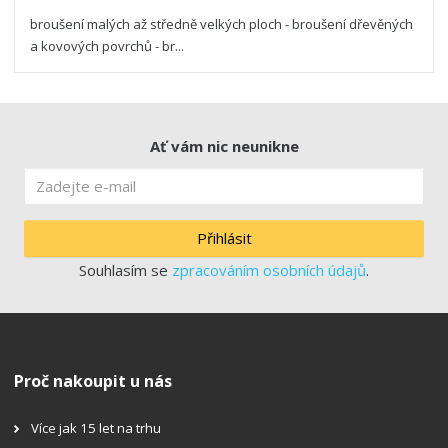
broušení malých až středně velkých ploch - broušení dřevěných
a kovových povrchů - br...
Ať vám nic neunikne
Přihlásit
Souhlasím se
zpracováním osobních údajů
.
Proč nakoupit u nás
Více jak 15 let na trhu