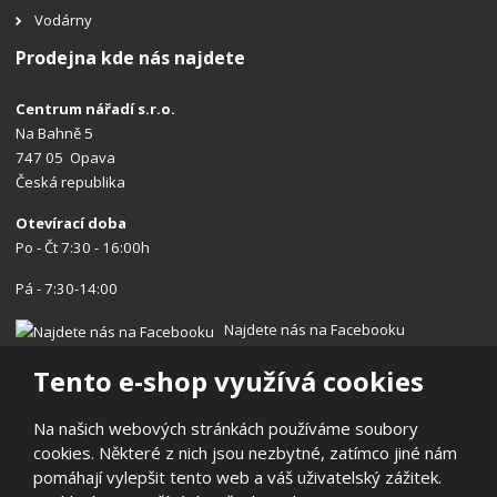
Vodárny
Prodejna kde nás najdete
Centrum nářadí s.r.o.
Na Bahně 5
747 05 Opava
Česká republika
Otevírací doba
Po - Čt 7:30 - 16:00h
Pá - 7:30-14:00
Najdete nás na Facebooku
Tento e-shop využívá cookies
Na našich webových stránkách používáme soubory
cookies. Některé z nich jsou nezbytné, zatímco jiné nám
© 2026, Centrum nářadí s.r.o.
pomáhají vylepšit tento web a váš uživatelský zážitek.
Prohlášení o přístupnosti
|
Ochrana osobních údajů
|
Mapa stránek