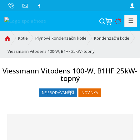
☰
V
y
h
Ú
Kotle
Plynové kondenzační kotle
Kondenzační kotle
l
v
o
Viessmann Vitodens 100-W, B1HF 25kW- topný
e
d
d
n
a
Viessmann Vitodens 100-W, B1HF 25kW-
í
t
topný
s
t
r
NEJPRODÁVANĚJŠÍ
NOVINKA
a
n
a