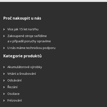
Proč nakoupit u nás
Více jak 15 let na trhu
Zakoupené stroje seřídíme
a v případě poruchy opravíme
U nás máme technickou podporu
Kategorie produktů
Akumulátorové výrobky
Vrtání a šroubování
Odsávání
Řezání
Oscilace
Frézování