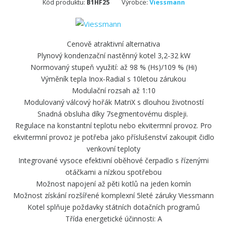
Kód produktu:
B1HF25
Výrobce:
Viessmann
Cenově atraktivní alternativa
Plynový kondenzační nastěnný kotel 3,2-32 kW
Normovaný stupeň využití: až 98 % (Hs)/109 % (Hi)
Výměník tepla Inox-Radial s 10letou zárukou
Modulační rozsah až 1:10
Modulovaný válcový hořák MatriX s dlouhou životností
Snadná obsluha díky 7segmentovému displeji.
Regulace na konstantní teplotu nebo ekvitermní provoz. Pro
ekvitermní provoz je potřeba jako příslušenství zakoupit čidlo
venkovní teploty
Integrované vysoce efektivní oběhové čerpadlo s řízenými
otáčkami a nízkou spotřebou
Možnost napojení až pěti kotlů na jeden komín
Možnost získání rozšířené komplexní 5leté záruky Viessmann
Kotel splňuje poždavky státních dotačních programů
Třída energetické účinnosti: A