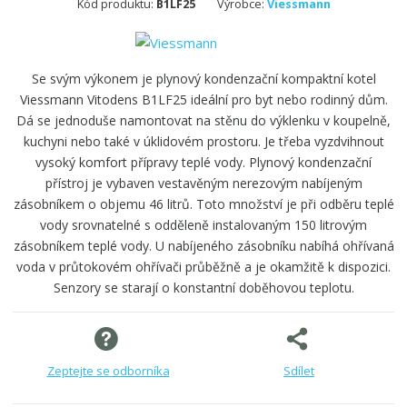
Kód produktu:
B1LF25
Výrobce:
Viessmann
Se svým výkonem je plynový kondenzační kompaktní kotel
Viessmann Vitodens B1LF25 ideální pro byt nebo rodinný dům.
Dá se jednoduše namontovat na stěnu do výklenku v koupelně,
kuchyni nebo také v úklidovém prostoru. Je třeba vyzdvihnout
vysoký komfort přípravy teplé vody. Plynový kondenzační
přístroj je vybaven vestavěným nerezovým nabíjeným
zásobníkem o objemu 46 litrů. Toto množství je při odběru teplé
vody srovnatelné s odděleně instalovaným 150 litrovým
zásobníkem teplé vody. U nabíjeného zásobníku nabíhá ohřívaná
voda v průtokovém ohřívači průběžně a je okamžitě k dispozici.
Senzory se starají o konstantní doběhovou teplotu.
Zeptejte se odborníka
Sdílet