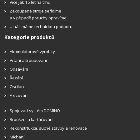
Více jak 15 let na trhu
Zakoupené stroje seřídíme
a v případě poruchy opravíme
U nás máme technickou podporu
Kategorie produktů
Akumulátorové výrobky
Vrtání a šroubování
Odsávání
Řezání
Oscilace
Frézování
Spojovací systém DOMINO
Broušení a kartáčování
Rekonstrtukce, suché stavby a renovace
Míchání