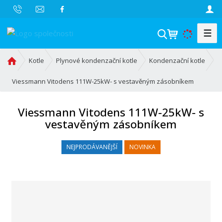
☰
V
y
h
Ú
Kotle
Plynové kondenzační kotle
Kondenzační kotle
l
v
o
Viessmann Vitodens 111W-25kW- s vestavěným zásobníkem
e
d
d
n
a
Viessmann Vitodens 111W-25kW- s
í
t
vestavěným zásobníkem
s
t
r
NEJPRODÁVANĚJŠÍ
NOVINKA
a
n
a