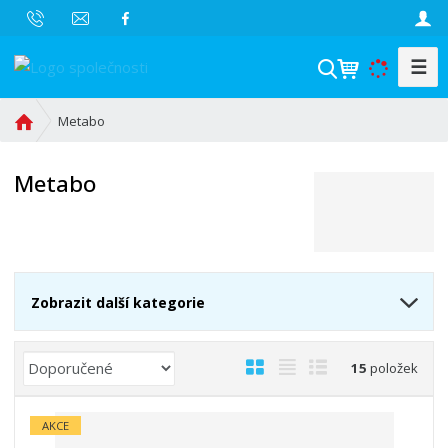
☰
V
y
h
Ú
Metabo
l
v
o
e
Metabo
d
d
n
a
í
t
s
t
r
Zobrazit další kategorie
a
n
Ř
a
O
T
Ř
15
položek
a
b
a
á
z
r
b
d
AKCE
e
á
u
k