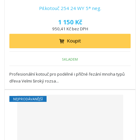
Pil.kotouč 254 24 WY 5* neg.
1 150 Kč
950,41 Kč bez DPH
Koupit
SKLADEM
Profesionální kotouč pro podélné i příčné řezání mnoha typů
dřeva Velmi široký rozsa...
NEJPRODÁVANĚJŠÍ