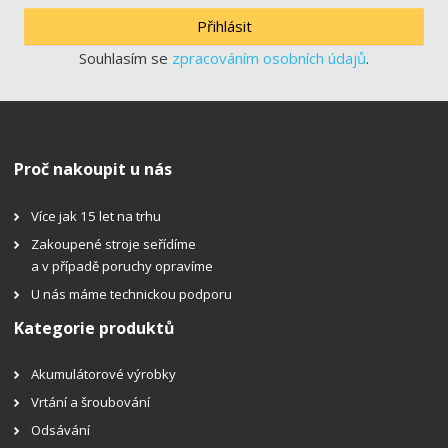
Přihlásit
Souhlasím se
zpracováním osobních údajů
.
Proč nakoupit u nás
Více jak 15 let na trhu
Zakoupené stroje seřídíme
a v případě poruchy opravíme
U nás máme technickou podporu
Kategorie produktů
Akumulátorové výrobky
Vrtání a šroubování
Odsávání