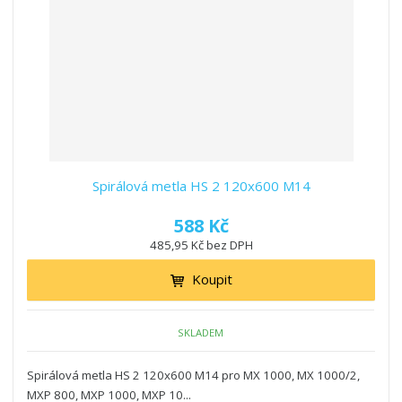
z
l
o
í
k
k
v
p
o
o
ý
r
o
v
v
v
d
ý
ý
ý
u
v
v
p
k
ý
ý
i
t
p
p
s
ů
i
i
Spirálová metla HS 2 120x600 M14
s
s
588 Kč
485,95 Kč bez DPH
Koupit
SKLADEM
Spirálová metla HS 2 120x600 M14 pro MX 1000, MX 1000/2,
MXP 800, MXP 1000, MXP 10...