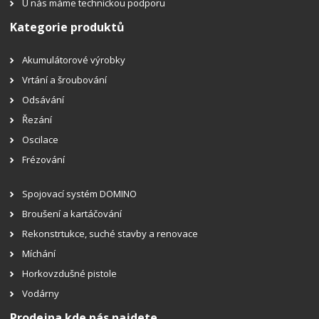
U nás máme technickou podporu
Kategorie produktů
Akumulátorové výrobky
Vrtání a šroubování
Odsávání
Řezání
Oscilace
Frézování
Spojovací systém DOMINO
Broušení a kartáčování
Rekonstrtukce, suché stavby a renovace
Míchání
Horkovzdušné pistole
Vodárny
Prodejna kde nás najdete