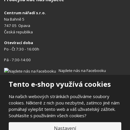
Centrum nářadí s.r.o.
Na Bahně 5
747 05 Opava
Česká republika
Otevírací doba
Po - Čt 7:30 - 16:00h
Pá - 7:30-14:00
Najdete nás na Facebooku
Tento e-shop využívá cookies
Na našich webových stránkách používáme soubory
cookies. Některé z nich jsou nezbytné, zatímco jiné nám
© 2026, Centrum nářadí s.r.o.
pomáhají vylepšit tento web a váš uživatelský zážitek.
Prohlášení o přístupnosti
|
Ochrana osobních údajů
|
Mapa stránek
Souhlasíte s používáním všech cookies?
|
Reklamace/Vrácení
E
Nastavení
B
VYROBILA