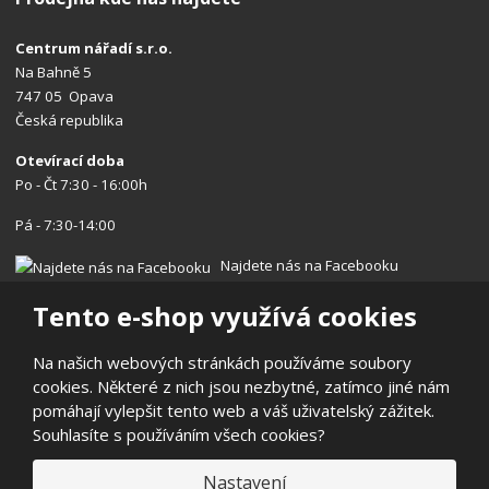
Centrum nářadí s.r.o.
Na Bahně 5
747 05 Opava
Česká republika
Otevírací doba
Po - Čt 7:30 - 16:00h
Pá - 7:30-14:00
Najdete nás na Facebooku
Tento e-shop využívá cookies
Na našich webových stránkách používáme soubory
cookies. Některé z nich jsou nezbytné, zatímco jiné nám
© 2026, Centrum nářadí s.r.o.
pomáhají vylepšit tento web a váš uživatelský zážitek.
Prohlášení o přístupnosti
|
Ochrana osobních údajů
|
Mapa stránek
Souhlasíte s používáním všech cookies?
|
Reklamace/Vrácení
E
Nastavení
B
VYROBILA