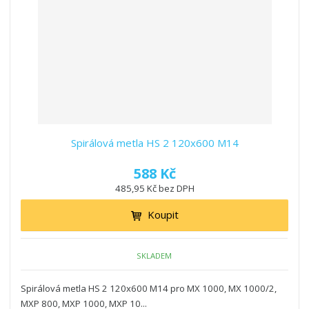
z
l
o
í
k
k
v
p
o
o
ý
r
o
v
v
v
d
ý
ý
ý
u
v
v
p
k
ý
ý
i
t
p
p
s
ů
i
i
Spirálová metla HS 2 120x600 M14
s
s
588 Kč
485,95 Kč bez DPH
Koupit
SKLADEM
Spirálová metla HS 2 120x600 M14 pro MX 1000, MX 1000/2,
MXP 800, MXP 1000, MXP 10...