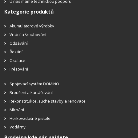
U nás máme technickou podporu
Kategorie produktů
Akumulátorové výrobky
Vrtání a šroubování
Odsávání
Řezání
Oscilace
Frézování
Spojovací systém DOMINO
Broušení a kartáčování
Rekonstrtukce, suché stavby a renovace
Míchání
Horkovzdušné pistole
Vodárny
Prodejna kde nás najdete