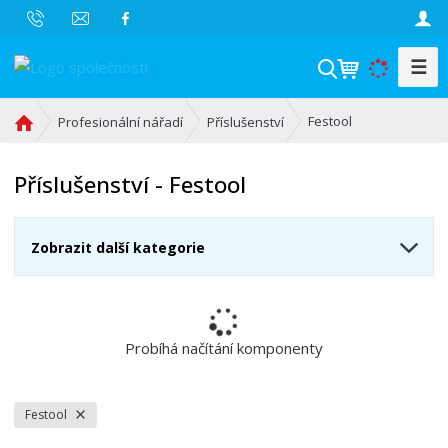
☰
V
y
h
Ú
Festool
Profesionální nářadí
Příslušenství
l
v
o
e
Příslušenství - Festool
d
d
n
a
í
t
Zobrazit další kategorie
s
t
r
a
n
Probíhá načítání komponenty
a
Festool