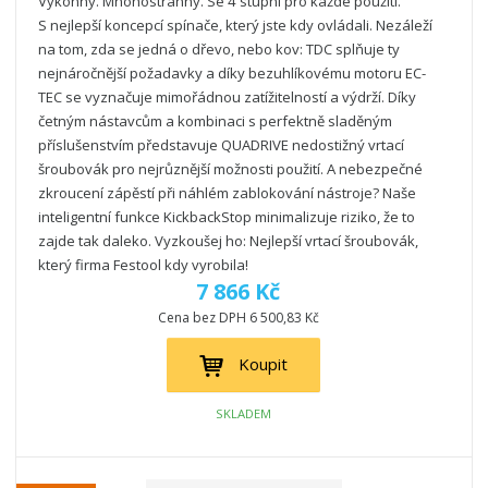
Výkonný. Mnohostranný. Se 4 stupni pro každé použití.
S nejlepší koncepcí spínače, který jste kdy ovládali. Nezáleží
na tom, zda se jedná o dřevo, nebo kov: TDC splňuje ty
nejnáročnější požadavky a díky bezuhlíkovému motoru EC-
TEC se vyznačuje mimořádnou zatížitelností a výdrží. Díky
četným nástavcům a kombinaci s perfektně sladěným
příslušenstvím představuje QUADRIVE nedostižný vrtací
šroubovák pro nejrůznější možnosti použití. A nebezpečné
zkroucení zápěstí při náhlém zablokování nástroje? Naše
inteligentní funkce KickbackStop minimalizuje riziko, že to
zajde tak daleko. Vyzkoušej ho: Nejlepší vrtací šroubovák,
který firma Festool kdy vyrobila!
7 866 Kč
Cena bez DPH 6 500,83 Kč
Koupit
SKLADEM