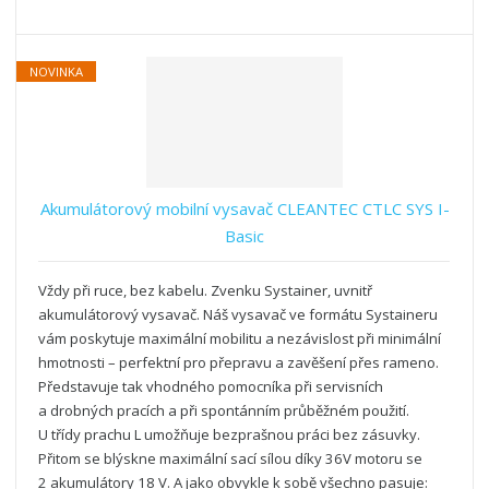
NOVINKA
Akumulátorový mobilní vysavač CLEANTEC CTLC SYS I-
Basic
Vždy při ruce, bez kabelu. Zvenku Systainer, uvnitř
akumulátorový vysavač. Náš vysavač ve formátu Systaineru
vám poskytuje maximální mobilitu a nezávislost při minimální
hmotnosti – perfektní pro přepravu a zavěšení přes rameno.
Představuje tak vhodného pomocníka při servisních
a drobných pracích a při spontánním průběžném použití.
U třídy prachu L umožňuje bezprašnou práci bez zásuvky.
Přitom se blýskne maximální sací sílou díky 36V motoru se
2 akumulátory 18 V. A jako obvykle k sobě všechno pasuje: