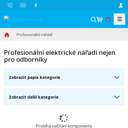
☰
V
y
h
Ú
Profesionální nářadí
l
v
o
e
Profesionální elektrické nářadí nejen
d
d
pro odborníky
n
a
í
t
s
Zobrazit popis kategorie
t
r
a
Zobrazit další kategorie
n
a
Probíhá načítání komponenty