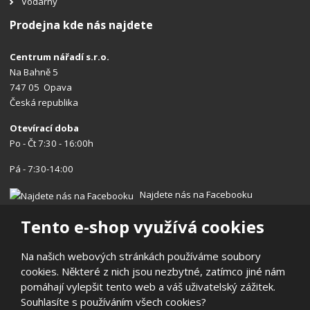
Vodárny
Prodejna kde nás najdete
Centrum nářadí s.r.o.
Na Bahně 5
747 05 Opava
Česká republika
Otevírací doba
Po - Čt 7:30 - 16:00h
Pá - 7:30-14:00
Najdete nás na Facebooku
Tento e-shop využívá cookies
Na našich webových stránkách používáme soubory
cookies. Některé z nich jsou nezbytné, zatímco jiné nám
© 2026, Centrum nářadí s.r.o.
pomáhají vylepšit tento web a váš uživatelský zážitek.
Prohlášení o přístupnosti
|
Ochrana osobních údajů
|
Mapa stránek
Souhlasíte s používáním všech cookies?
|
Reklamace/Vrácení