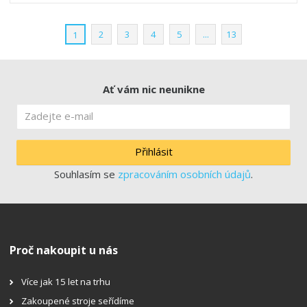
2
3
4
5
...
13
1
Ať vám nic neunikne
Přihlásit
Souhlasím se
zpracováním osobních údajů
.
Proč nakoupit u nás
Více jak 15 let na trhu
Zakoupené stroje seřídíme