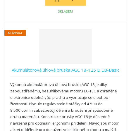
SKLADEM
NOVINKA
Akumulátorová úhlová bruska AGC 18-125 Li EB-Basic
Výkonná akumulátorová úhlová bruska AGC 18 je díky
zapouzdřenému, bezuhlíkovému motoru EC-TEC a chráněné
elektronice odolná vůči prachu a vyznačuje se dlouhou
životností. Plynule regulovatelné otáčky od 4 500 do
8 500 ot/min zabezpečují dělení a broušení přizpůsobené
druhu materiálu. Konstrukce brusky AGC 18 je důsledně
navržená pro optimální ergonomii při dělení. Navíc jsou motor
a kryt oddělené pro dosažení velmi klidného chodu a malých