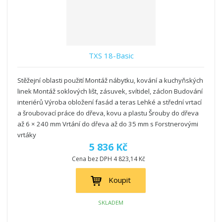
TXS 18-Basic
Stěžejní oblasti použití Montáž nábytku, kování a kuchyňských
linek Montáž soklových lišt, zásuvek, svítidel, záclon Budování
interiérů Výroba obložení fasád a teras Lehké a střední vrtací
a šroubovací práce do dřeva, kovu a plastu Šrouby do dřeva
až 6 × 240 mm Vrtání do dřeva až do 35 mm s Forstnerovými
vrtáky
5 836 Kč
Cena bez DPH 4 823,14 Kč
Koupit
SKLADEM