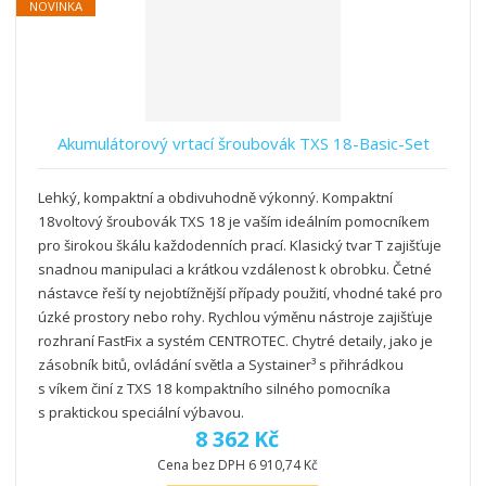
NOVINKA
Akumulátorový vrtací šroubovák TXS 18-Basic-Set
Lehký, kompaktní a obdivuhodně výkonný. Kompaktní
18voltový šroubovák TXS 18 je vaším ideálním pomocníkem
pro širokou škálu každodenních prací. Klasický tvar T zajišťuje
snadnou manipulaci a krátkou vzdálenost k obrobku. Četné
nástavce řeší ty nejobtížnější případy použití, vhodné také pro
úzké prostory nebo rohy. Rychlou výměnu nástroje zajišťuje
rozhraní FastFix a systém CENTROTEC. Chytré detaily, jako je
zásobník bitů, ovládání světla a Systainer³ s přihrádkou
s víkem činí z TXS 18 kompaktního silného pomocníka
s praktickou speciální výbavou.
8 362 Kč
Cena bez DPH 6 910,74 Kč