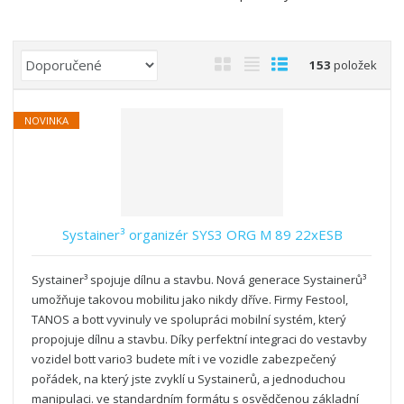
Ř
O
T
Ř
153
položek
a
b
a
á
z
r
b
d
e
NOVINKA
á
u
k
n
z
l
o
í
k
k
v
p
o
o
ý
r
o
v
v
v
Systainer³ organizér SYS3 ORG M 89 22xESB
d
ý
ý
ý
u
v
v
p
k
Systainer³ spojuje dílnu a stavbu. Nová generace Systainerů³
ý
ý
i
t
umožňuje takovou mobilitu jako nikdy dříve. Firmy Festool,
p
p
s
ů
TANOS a bott vyvinuly ve spolupráci mobilní systém, který
i
i
propojuje dílnu a stavbu. Díky perfektní integraci do vestavby
s
s
vozidel bott vario3 budete mít i ve vozidle zabezpečený
pořádek, na který jste zvyklí u Systainerů, a jednoduchou
manipulaci. ve standardním formátu s osvědčenou základní