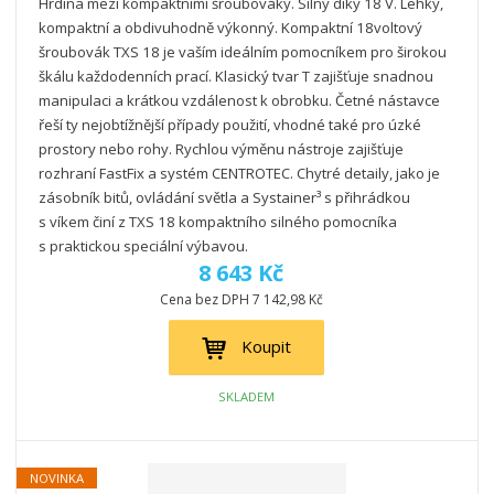
Hrdina mezi kompaktními šroubováky. Silný díky 18 V. Lehký,
kompaktní a obdivuhodně výkonný. Kompaktní 18voltový
šroubovák TXS 18 je vaším ideálním pomocníkem pro širokou
škálu každodenních prací. Klasický tvar T zajišťuje snadnou
manipulaci a krátkou vzdálenost k obrobku. Četné nástavce
řeší ty nejobtížnější případy použití, vhodné také pro úzké
prostory nebo rohy. Rychlou výměnu nástroje zajišťuje
rozhraní FastFix a systém CENTROTEC. Chytré detaily, jako je
zásobník bitů, ovládání světla a Systainer³ s přihrádkou
s víkem činí z TXS 18 kompaktního silného pomocníka
s praktickou speciální výbavou.
8 643 Kč
Cena bez DPH 7 142,98 Kč
Koupit
SKLADEM
NOVINKA