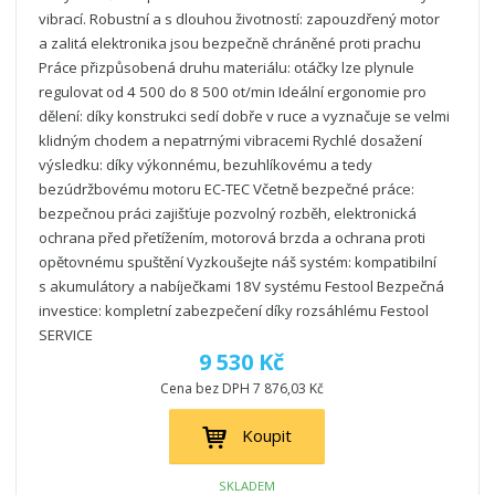
vibrací. Robustní a s dlouhou životností: zapouzdřený motor
a zalitá elektronika jsou bezpečně chráněné proti prachu
Práce přizpůsobená druhu materiálu: otáčky lze plynule
regulovat od 4 500 do 8 500 ot/min Ideální ergonomie pro
dělení: díky konstrukci sedí dobře v ruce a vyznačuje se velmi
klidným chodem a nepatrnými vibracemi Rychlé dosažení
výsledku: díky výkonnému, bezuhlíkovému a tedy
bezúdržbovému motoru EC-TEC Včetně bezpečné práce:
bezpečnou práci zajišťuje pozvolný rozběh, elektronická
ochrana před přetížením, motorová brzda a ochrana proti
opětovnému spuštění Vyzkoušejte náš systém: kompatibilní
s akumulátory a nabíječkami 18V systému Festool Bezpečná
investice: kompletní zabezpečení díky rozsáhlému Festool
SERVICE
9 530 Kč
Cena bez DPH 7 876,03 Kč
Koupit
SKLADEM