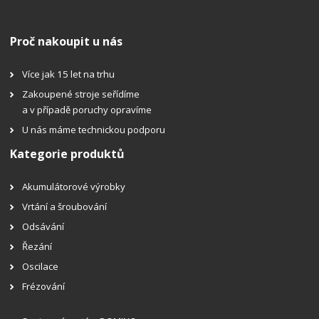
Proč nakoupit u nás
Více jak 15 let na trhu
Zakoupené stroje seřídíme
a v případě poruchy opravíme
U nás máme technickou podporu
Kategorie produktů
Akumulátorové výrobky
Vrtání a šroubování
Odsávání
Řezání
Oscilace
Frézování