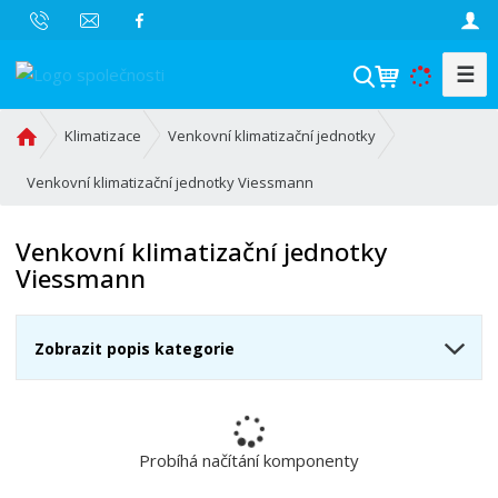
☰
V
y
h
Ú
Klimatizace
Venkovní klimatizační jednotky
l
v
o
Venkovní klimatizační jednotky Viessmann
e
d
d
n
a
Venkovní klimatizační jednotky
í
t
Viessmann
s
t
r
Zobrazit popis kategorie
a
n
a
Probíhá načítání komponenty