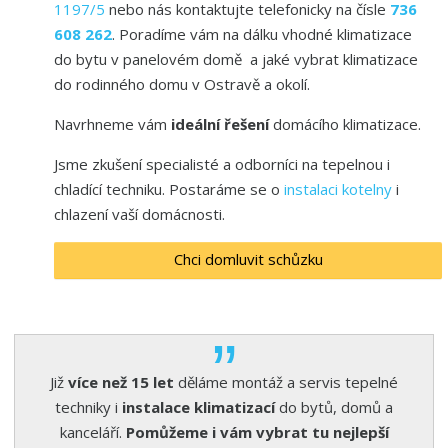
1197/5
nebo nás kontaktujte telefonicky na čísle
736
608 262
. Poradíme vám na dálku vhodné klimatizace
do bytu v panelovém domě a jaké vybrat klimatizace
do rodinného domu v Ostravě a okolí.
Navrhneme vám
ideální řešení
domácího klimatizace.
Jsme zkušení specialisté a odborníci na tepelnou i
chladící techniku. Postaráme se o
instalaci
kotelny
i
chlazení vaší domácnosti.
Chci domluvit schůzku
Již
více než 15 let
děláme montáž a servis tepelné
techniky i
instalace klimatizací
do bytů, domů a
kanceláří.
Pomůžeme i vám vybrat tu nejlepší