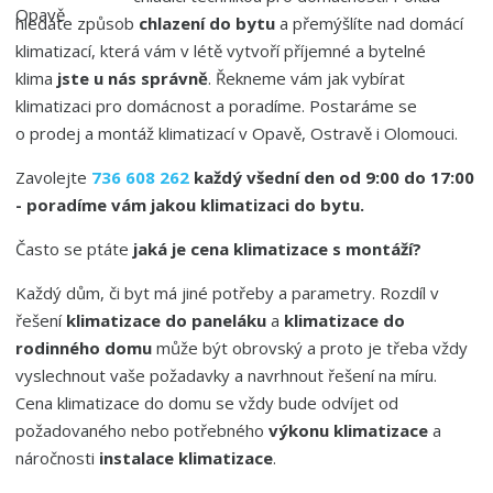
hledáte způsob
chlazení do bytu
a přemýšlíte nad domácí
klimatizací, která vám v létě vytvoří příjemné a bytelné
klima
jste u nás správně
. Řekneme vám jak vybírat
klimatizaci pro domácnost a poradíme. Postaráme se
o prodej a montáž klimatizací v Opavě, Ostravě i Olomouci.
Zavolejte
736 608 262
každý všední den od 9:00 do 17:00
- poradíme vám jakou klimatizaci do bytu.
Často se ptáte
jaká je cena klimatizace s montáží?
Každý dům, či byt má jiné potřeby a parametry. Rozdíl v
řešení
klimatizace do paneláku
a
klimatizace do
rodinného domu
může být obrovský a proto je třeba vždy
vyslechnout vaše požadavky a navrhnout řešení na míru.
Cena klimatizace do domu se vždy bude odvíjet od
požadovaného nebo potřebného
výkonu klimatizace
a
náročnosti
instalace klimatizace
.