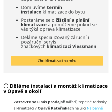
Domluvíme
termín
instalace
klimatizace do bytu
Postaráme se o
čištění a plnění
klimatizace
a pomůžeme pokud se
vás týká oprava klimatizace
Děláme specializovaný záruční i
pozáruční servis
značkových
klimatizací Viessmann ​
Chci klimatizaci na míru
⏱️
Děláme instalaci a
montáž klimatizace
v Opavě a okolí
Zastavte se u nás prodejně
nářadí, tepelné techniky
a klimatizací v
Opavě Kateřinkách
na ulici
Na bahně