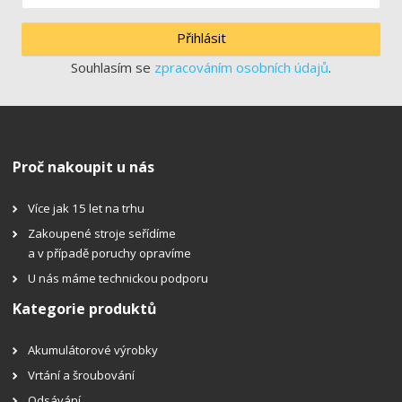
Přihlásit
Souhlasím se
zpracováním osobních údajů
.
Proč nakoupit u nás
Více jak 15 let na trhu
Zakoupené stroje seřídíme
a v případě poruchy opravíme
U nás máme technickou podporu
Kategorie produktů
Akumulátorové výrobky
Vrtání a šroubování
Odsávání