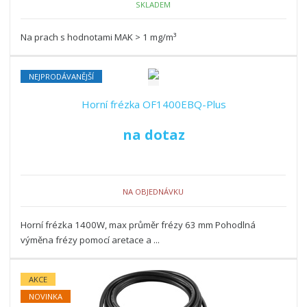
SKLADEM
Na prach s hodnotami MAK > 1 mg/m³
NEJPRODÁVANĚJŠÍ
Horní frézka OF1400EBQ-Plus
na dotaz
NA OBJEDNÁVKU
Horní frézka 1400W, max průměr frézy 63 mm Pohodlná
výměna frézy pomocí aretace a ...
AKCE
NOVINKA