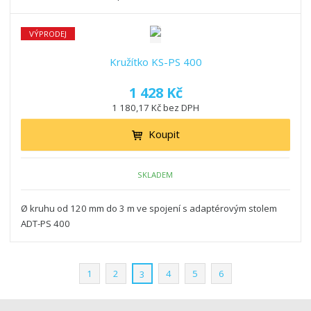
VÝPRODEJ
Kružítko KS-PS 400
1 428 Kč
1 180,17 Kč bez DPH
Koupit
SKLADEM
Ø kruhu od 120 mm do 3 m ve spojení s adaptérovým stolem
ADT-PS 400
1
2
4
5
6
3