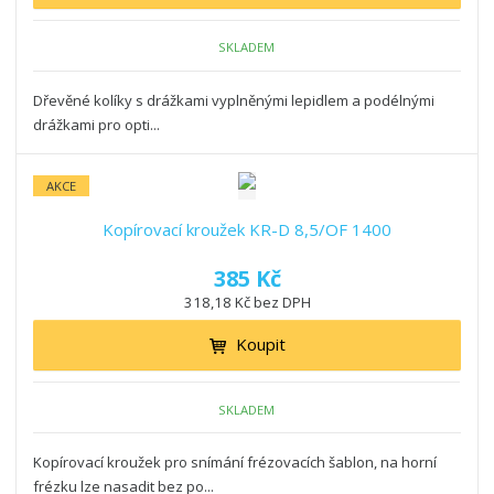
SKLADEM
Dřevěné kolíky s drážkami vyplněnými lepidlem a podélnými
drážkami pro opti...
AKCE
Kopírovací kroužek KR-D 8,5/OF 1400
385 Kč
318,18 Kč bez DPH
Koupit
SKLADEM
Kopírovací kroužek pro snímání frézovacích šablon, na horní
frézku lze nasadit bez po...