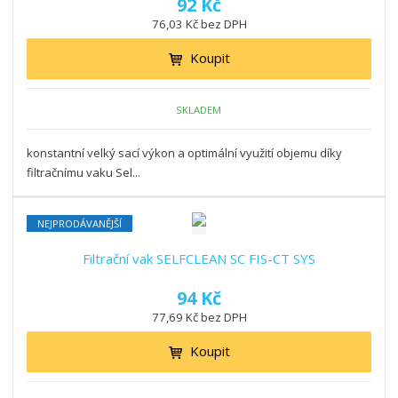
92 Kč
o
o
ý
r
76,03 Kč bez DPH
o
v
v
v
d
ý
ý
ý
Koupit
u
v
v
p
k
ý
ý
i
t
SKLADEM
p
p
s
ů
i
i
konstantní velký sací výkon a optimální využití objemu díky
s
s
filtračnímu vaku Sel...
NEJPRODÁVANĚJŠÍ
Filtrační vak SELFCLEAN SC FIS-CT SYS
94 Kč
77,69 Kč bez DPH
Koupit