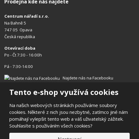
Prodejna kde nás najdete
Centrum nářadí s.r.o.
Na Bahně 5
747 05 Opava
Česká republika
Otevírací doba
Po - Čt 7:30 - 16:00h
Pá - 7:30-14:00
Najdete nás na Facebooku
Tento e-shop využívá cookies
Na našich webových stránkách používáme soubory
cookies. Některé z nich jsou nezbytné, zatímco jiné nám
© 2026, Centrum nářadí s.r.o.
pomáhají vylepšit tento web a váš uživatelský zážitek.
Prohlášení o přístupnosti
|
Ochrana osobních údajů
|
Mapa stránek
Souhlasíte s používáním všech cookies?
|
Reklamace/Vrácení
E