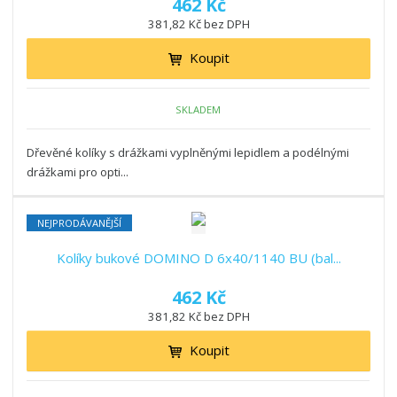
462 Kč
o
o
ý
r
381,82 Kč bez DPH
o
v
v
v
d
ý
ý
ý
Koupit
u
v
v
p
k
ý
ý
i
t
SKLADEM
p
p
s
ů
i
i
Dřevěné kolíky s drážkami vyplněnými lepidlem a podélnými
s
s
drážkami pro opti...
NEJPRODÁVANĚJŠÍ
Kolíky bukové DOMINO D 6x40/1140 BU (bal...
462 Kč
381,82 Kč bez DPH
Koupit