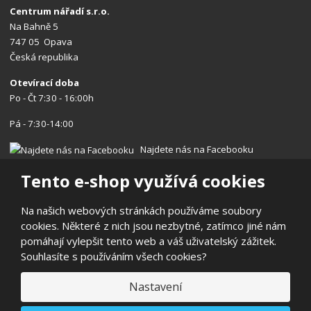
Centrum nářadí s.r.o.
Na Bahně 5
747 05 Opava
Česká republika
Otevírací doba
Po - Čt 7:30 - 16:00h
Pá - 7:30-14:00
Najdete nás na Facebooku
Tento e-shop využívá cookies
Na našich webových stránkách používáme soubory
cookies. Některé z nich jsou nezbytné, zatímco jiné nám
© 2026, Centrum nářadí s.r.o.
pomáhají vylepšit tento web a váš uživatelský zážitek.
Prohlášení o přístupnosti
|
Ochrana osobních údajů
|
Mapa stránek
Souhlasíte s používáním všech cookies?
|
Reklamace/Vrácení
E
Nastavení
B
VYROBILA
R
Á