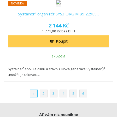
NOVINKA
Systainer³ organizér SYS3 ORG M 89 22xES...
2 144 Kč
1 771,90 Kč bez DPH
Koupit
SKLADEM
Systainer³ spojuje dílnu a stavbu. Nová generace Systainerů³
umožňuje takovou...
2
3
4
5
6
1
Ať vám nic neunikne